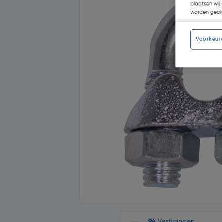
plaatsen wij 
worden gepla
Voorkeur
94
Vestigingen