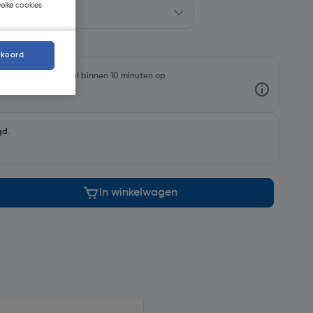
welke cookies
kkoord
rraadniveaus en haal binnen 10 minuten op
gd
.
In winkelwagen