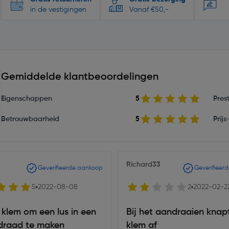
in de vestigingen
Vanaf €50,-
Gemiddelde klantbeoordelingen
Eigenschappen
5
Prest
Betrouwbaarheid
5
Prij
Richard33
Geverifieerde aankoop
Geverifieer
5
2022-08-08
2
2022-02-2
klem om een lus in een
Bij het aandraaien knap
draad te maken
klem af