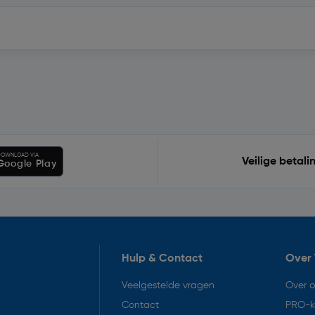
OWNLOAD VIA
Veilige betali
Google Play
Hulp & Contact
Over 
Veelgestelde vragen
Over 
Contact
PRO-k