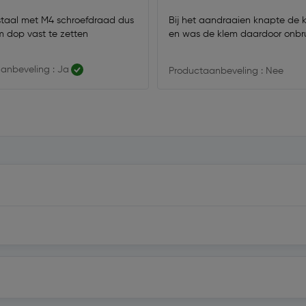
jstaal met M4 schroefdraad dus
Bij het aandraaien knapte de 
 dop vast te zetten
en was de klem daardoor onbru
anbeveling : Ja
Productaanbeveling : Nee