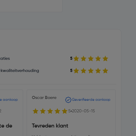
aties
5
s-kwaliteitverhouding
5
Oscar Boere
de aankoop
Geverifieerde aankoop
2
5
2020-05-15
te de
Tevreden klant