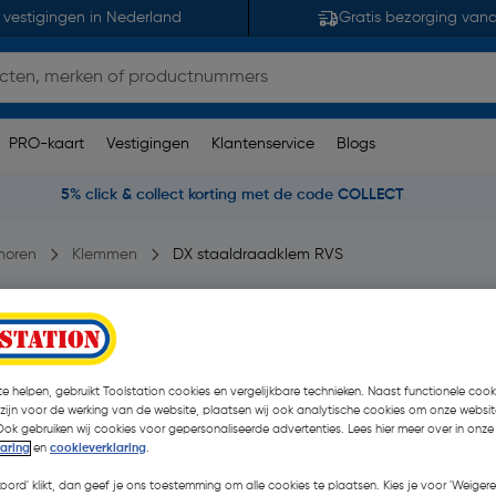
 vestigingen in Nederland
Gratis bezorging van
PRO-kaart
Vestigingen
Klantenservice
Blogs
5% click & collect korting met de code COLLECT
horen
Klemmen
DX staaldraadklem RVS
pmerking(en)
| Stuk
€ 1,43
e helpen, gebruikt Toolstation cookies en vergelijkbare technieken. Naast functionele cooki
| Excl. btw € 1,18
 zijn voor de werking van de website, plaatsen wij ook analytische cookies om onze websit
Ook gebruiken wij cookies voor gepersonaliseerde advertenties. Lees hier meer over in onze
laring
en
cookieverklaring
.
Kies productvariant
(8)
koord' klikt, dan geef je ons toestemming om alle cookies te plaatsen. Kies je voor 'Weigere