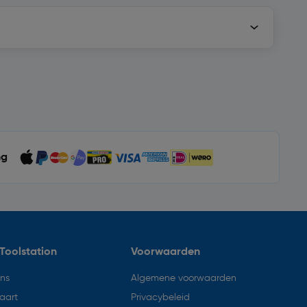
ng
Toolstation
Voorwaarden
ons
Algemene voorwaarden
aart
Privacybeleid