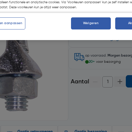
alleen functionele en analytische cookies. Via 'Voorkeuren aanpassen' kun je zelf instellen 
atst. Deze voorkeuren kun je altijd weer aanpassen.
en aanpassen
Weigeren
A
Selecteer winkel - Bekijk voo
Selecteer vestiging
op voorraad.
Morgen bezor
20+
voor bezorging
Aantal
Gratis retourneren
Gratis bezorging