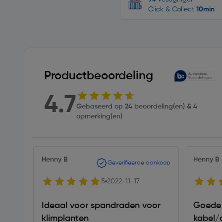
Click & Collect
10min
Productbeoordeling
4.7
Gebaseerd op 24 beoordeling(en) & 4
opmerking(en)
Henny B
Henny B
Geverifieerde aankoop
5
2022-11-17
Ideaal voor spandraden voor
Goede 
klimplanten
kabel/