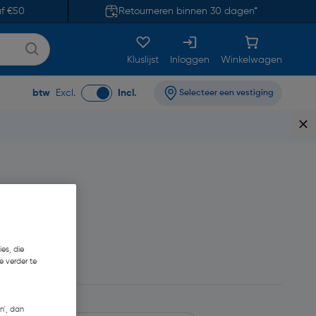
af €50
Retourneren binnen 30 dagen*
Kluslijst
Inloggen
Winkelwagen
btw
Excl.
Incl.
Selecteer een vestiging
es, die
e verder te
n', dan