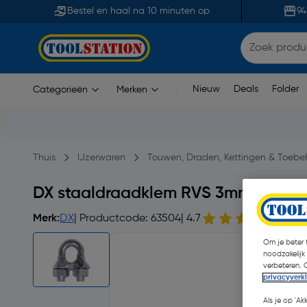
Bestel en haal na 10 minuten op
94
Nieuw
Deals
Folder
Categorieën
Merken
|
Thuis
IJzerwaren
Touwen, Draden, Kettingen & Toebe
DX staaldraadklem RVS 3mm
Merk:
DX
| Productcode: 63504
| 4.7
24 o
Om je beter t
noodzakelijk
verbeteren. 
privacyverk
Als je op 'Ak