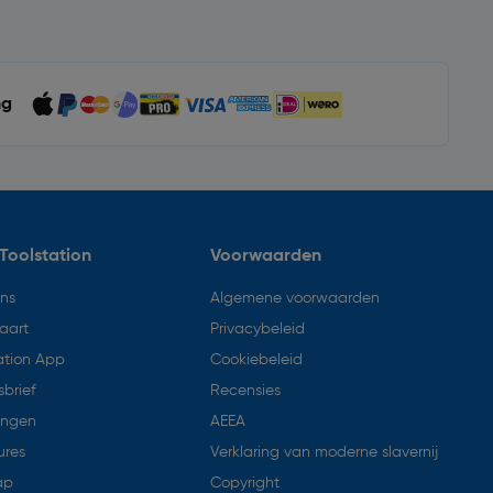
ng
Toolstation
Voorwaarden
ons
Algemene voorwaarden
aart
Privacybeleid
ation App
Cookiebeleid
brief
Recensies
ingen
AEEA
ures
Verklaring van moderne slavernij
ap
Copyright