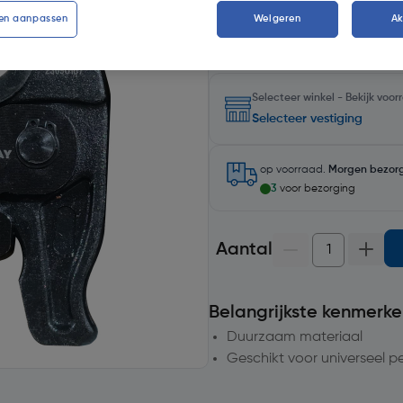
en aanpassen
Weigeren
A
Selecteer winkel - Bekijk voo
Selecteer vestiging
op voorraad.
Morgen bezor
3
voor bezorging
Aantal
Belangrijkste kenmerke
Duurzaam materiaal
Geschikt voor universeel p