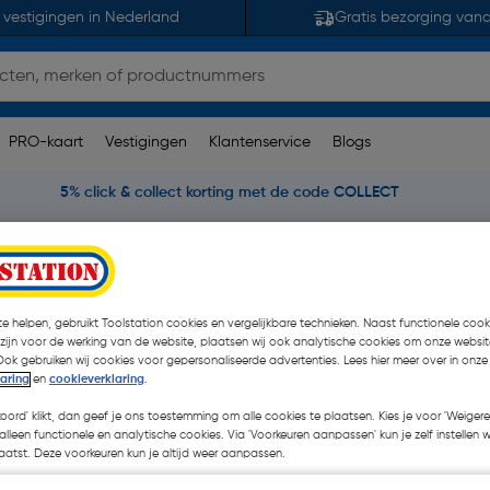
 vestigingen in Nederland
Gratis bezorging van
PRO-kaart
Vestigingen
Klantenservice
Blogs
5% click & collect korting met de code COLLECT
eedschap
Dynamic Way persbek TH
e helpen, gebruikt Toolstation cookies en vergelijkbare technieken. Naast functionele cooki
 zijn voor de werking van de website, plaatsen wij ook analytische cookies om onze websit
Ook gebruiken wij cookies voor gepersonaliseerde advertenties. Lees hier meer over in onze
laring
en
cookieverklaring
.
€ 101,51
| Excl. btw € 83
koord' klikt, dan geef je ons toestemming om alle cookies te plaatsen. Kies je voor 'Weigere
alleen functionele en analytische cookies. Via 'Voorkeuren aanpassen' kun je zelf instellen 
atst. Deze voorkeuren kun je altijd weer aanpassen.
Kies productvariant
(2)