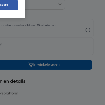
kkoord
rraadniveaus en haal binnen 10 minuten op
gd
.
In winkelwagen
n en details
ersplatform