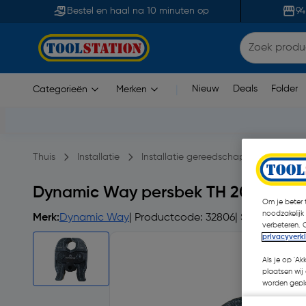
Bestel en haal na 10 minuten op
94
Nieuw
Deals
Folder
Categorieën
Merken
|
Thuis
Installatie
Installatie gereedschap
Persger
Dynamic Way persbek TH 20
Om je beter t
noodzakelijk
Merk:
Dynamic Way
| Productcode: 32806
| Stuk
verbeteren. 
privacyverk
Als je op 'Ak
plaatsen wij 
worden gepla