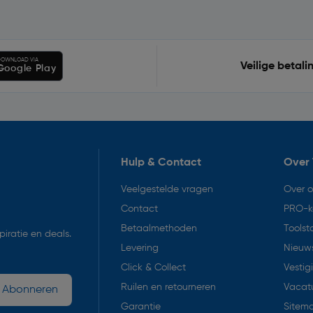
OWNLOAD VIA
Veilige betali
Google Play
Hulp & Contact
Over 
Veelgestelde vragen
Over 
Contact
PRO-k
Betaalmethoden
Toolst
iratie en deals.
Levering
Nieuws
Click & Collect
Vestig
Ruilen en retourneren
Vacat
Abonneren
Garantie
Sitem