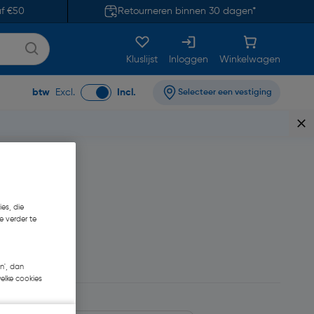
af €50
Retourneren binnen 30 dagen*
Kluslijst
Inloggen
Winkelwagen
btw
Excl.
Incl.
Selecteer een vestiging
es, die
e verder te
,89
n', dan
welke cookies