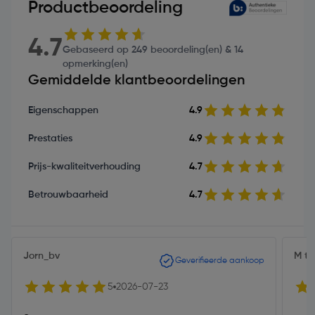
Productbeoordeling
4.7
Gebaseerd op 249 beoordeling(en) & 14
opmerking(en)
Gemiddelde klantbeoordelingen
Eigenschappen
4.9
Prestaties
4.9
Prijs-kwaliteitverhouding
4.7
Betrouwbaarheid
4.7
Jorn_bv
M t
Geverifieerde aankoop
5
2026-07-23