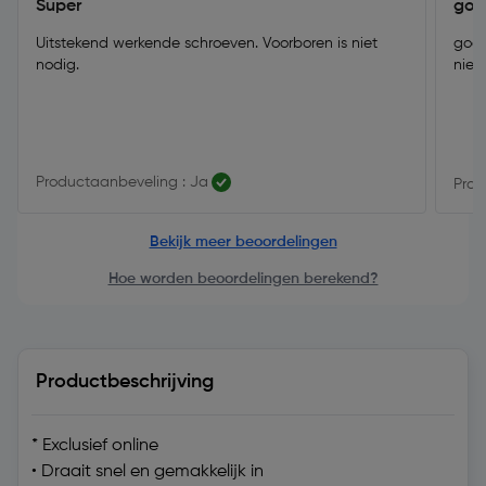
Super
goe
Uitstekend werkende schroeven. Voorboren is niet
goed
nodig.
niet.
Productaanbeveling : Ja
Prod
Bekijk meer beoordelingen
Hoe worden beoordelingen berekend?
Productbeschrijving
* Exclusief online
• Draait snel en gemakkelijk in