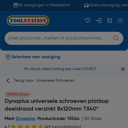
94 vestigingen in Nederland
Gratis bezorging vana
Selecteer een vestiging
5% click & collect korting met code COLLECT
Terug naar
Universele Schroeven
GRATIS bitset
Dynaplus universele schroeven platkop
deeldraad verzinkt 8x120mm TX40*
Merk
Dynaplus
Productcode: 13064
| 50 Stuks
4.7
249 beoordeling(en)