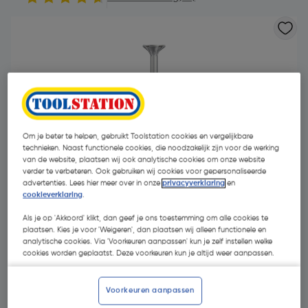
Om je beter te helpen, gebruikt Toolstation cookies en vergelijkbare
technieken. Naast functionele cookies, die noodzakelijk zijn voor de werking
van de website, plaatsen wij ook analytische cookies om onze website
verder te verbeteren. Ook gebruiken wij cookies voor gepersonaliseerde
advertenties. Lees hier meer over in onze
privacyverklaring
en
cookieverklaring
.
Als je op 'Akkoord' klikt, dan geef je ons toestemming om alle cookies te
plaatsen. Kies je voor 'Weigeren', dan plaatsen wij alleen functionele en
analytische cookies. Via 'Voorkeuren aanpassen' kun je zelf instellen welke
€ 42,83
cookies worden geplaatst. Deze voorkeuren kun je altijd weer aanpassen.
| Excl. btw € 35,40
Voorkeuren aanpassen
Kies productvariant
(41)