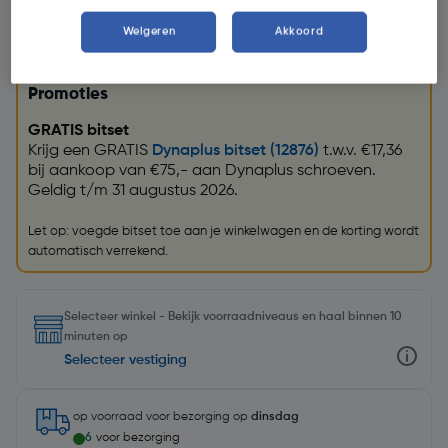
Weigeren
Akkoord
Promoties
GRATIS bitset
Krijg een GRATIS
Dynaplus bitset (12876)
t.w.v. €17,36
bij aankoop van €75,- aan Dynaplus schroeven.
Geldig t/m 31 augustus 2026.
Let op: voegde bitset toe aan je winkelwagen en de korting wordt
automatisch verrekend.
Selecteer winkel - Bekijk voorraadniveaus en haal binnen 10
minuten op
Selecteer vestiging
op voorraad
voor bezorging op
dinsdag
6
voor bezorging