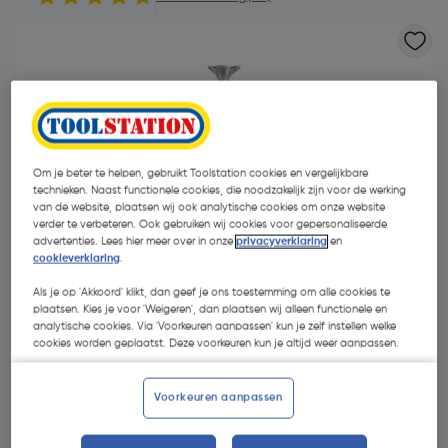
Om je beter te helpen, gebruikt Toolstation cookies en vergelijkbare
technieken. Naast functionele cookies, die noodzakelijk zijn voor de werking
van de website, plaatsen wij ook analytische cookies om onze website
verder te verbeteren. Ook gebruiken wij cookies voor gepersonaliseerde
advertenties. Lees hier meer over in onze
privacyverklaring
en
cookieverklaring
.
Als je op 'Akkoord' klikt, dan geef je ons toestemming om alle cookies te
plaatsen. Kies je voor 'Weigeren', dan plaatsen wij alleen functionele en
analytische cookies. Via 'Voorkeuren aanpassen' kun je zelf instellen welke
cookies worden geplaatst. Deze voorkeuren kun je altijd weer aanpassen.
€ 12,38
| Excl. btw € 10,23
Voorkeuren aanpassen
Kies productvariant
(11)