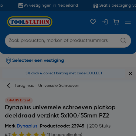
94 vestigingen in Nederland
Gratis bezorging va
Selecteer een vestiging
5% click & collect korting met code COLLECT
Terug naar
Universele Schroeven
GRATIS bitset
Dynaplus universele schroeven platkop
deeldraad verzinkt 5x100/55mm PZ2
Merk
Dynaplus
Productcode: 23945
| 200 Stuks
4.7
11 beoordeling(en)