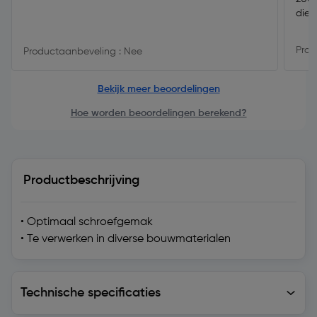
die g
Prod
Productaanbeveling : Nee
Bekijk meer beoordelingen
Hoe worden beoordelingen berekend?
Productbeschrijving
• Optimaal schroefgemak
• Te verwerken in diverse bouwmaterialen
Technische specificaties
Technische specificaties