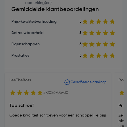
opmerking(en)
Gemiddelde klantbeoordelingen
Prijs-kwaliteitverhouding
5
Betrouwbaarheid
5
Eigenschappen
5
Prestaties
5
LeeTheBoss
Roa
Geverifieerde aankoop
5
2026-06-30
Top schroef
Prim
Goede kwaliteit schroeven voor een schappelijke prijs
Zelf
plaa
200 