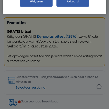
Weigeren
Akkoord
Promoties
GRATIS bitset
Krijg een GRATIS
Dynaplus bitset (12876)
t.w.v. €17,36
bij aankoop van €75,- aan Dynaplus schroeven.
Geldig t/m 31 augustus 2026.
Let op: voegde bitset toe aan je winkelwagen en de korting wordt
automatisch verrekend.
Selecteer winkel - Bekijk voorraadniveaus en haal binnen 10
minuten op
Selecteer vestiging
Geen voorraad beschikbaar