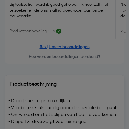
Bij toolstation word ik goed geholpen. Ik hoef zelf niet
Niet
te zoeken en de prijs is altijd goedkoper dan bij de
naar
bouwmarkt.
desk
Productaanbeveling : Ja
Prod
Bekijk meer beoordelingen
Hoe worden beoordelingen berekend?
Productbeschrijving
• Draait snel en gemakkelijk in
• Voorboren is niet nodig door de speciale boorpunt
• Ontwikkeld om het splijten van hout te voorkomen
• Diepe TX-drive zorgt voor extra grip