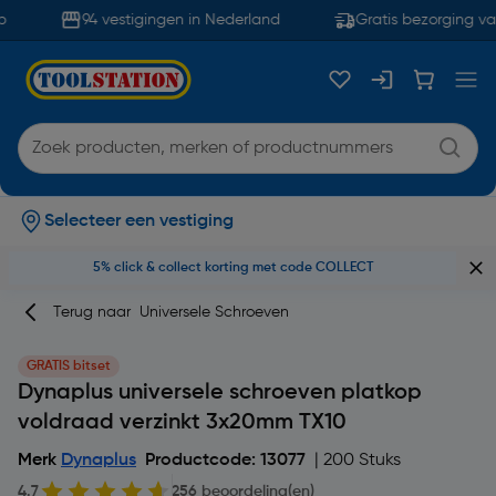
94 vestigingen in Nederland
Gratis bezorging van
Selecteer een vestiging
5% click & collect korting met code COLLECT
Terug naar
Universele Schroeven
GRATIS bitset
Dynaplus universele schroeven platkop
voldraad verzinkt 3x20mm TX10
Merk
Dynaplus
Productcode: 13077
| 200 Stuks
4.7
256 beoordeling(en)