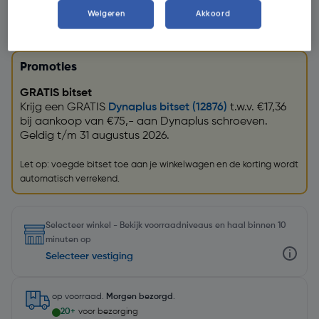
Weigeren
Akkoord
Promoties
GRATIS bitset
Krijg een GRATIS
Dynaplus bitset (12876)
t.w.v. €17,36
bij aankoop van €75,- aan Dynaplus schroeven.
Geldig t/m 31 augustus 2026.
Let op: voegde bitset toe aan je winkelwagen en de korting wordt
automatisch verrekend.
Selecteer winkel - Bekijk voorraadniveaus en haal binnen 10
minuten op
Selecteer vestiging
op voorraad.
Morgen bezorgd
.
20+
voor bezorging