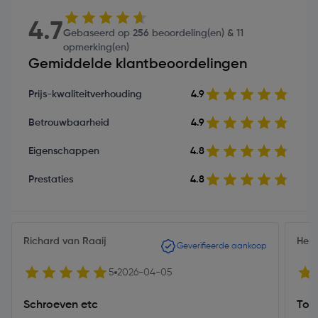
4.7
Gebaseerd op 256 beoordeling(en) & 11
opmerking(en)
Gemiddelde klantbeoordelingen
Prijs-kwaliteitverhouding
4.9
Betrouwbaarheid
4.9
Eigenschappen
4.8
Prestaties
4.8
Richard van Raaij
Hen
Geverifieerde aankoop
5
2026-04-05
Schroeven etc
Tops