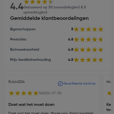
4.4
Gebaseerd op 30 beoordeling(en) & 5
opmerking(en)
Gemiddelde klantbeoordelingen
Eigenschappen
5
Prestaties
4.8
Betrouwbaarheid
4.8
Prijs-kwaliteitverhouding
4.8
Robin1234
Hen
Geverifieerde aankoop
5
2024-07-30
Doet wat het moet doen
Keur
toe
Doet wat het moet doen. Mooie prijs. Prima kwaliteit