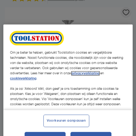
Om je beter te helpen, gebruikt Toolstation cookies en vergelijkbare
technieken. Naast functionele cookies, die noodzakelijk zijn voor de werking
van de website, plaatsen wij ook analytische cookies om onze website
- 60 %
verder te verbeteren. Ook gebruiken wij cookies voor gepersonaliseerde
advertenties. Lees hier meer over in onze
privacyverklaring
en
cookieverklaring
.
Als je op 'Akkoord' klikt, dan geef je ons toestemming om alle cookies te
plaatsen. Kies je voor 'Weigeren', dan plaatsen wij alleen functionele en
analytische cookies. Via 'Voorkeuren aanpassen' kun je zelf instellen welke
cookies worden geplaatst. Deze voorkeuren kun je altijd weer aanpassen.
€ 8,18
€ 3,31
Voorkeuren aanpassen
| Excl. btw € 2,74