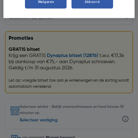
Weigeren
Akkoord
Kies productvariant
(23)
Promoties
GRATIS bitset
Krijg een GRATIS
Dynaplus bitset (12876)
t.w.v. €17,36
bij aankoop van €75,- aan Dynaplus schroeven.
Geldig t/m 31 augustus 2026.
Let op: voegde bitset toe aan je winkelwagen en de korting wordt
automatisch verrekend.
Selecteer winkel - Bekijk voorraadniveaus en haal binnen 10
minuten op
Selecteer vestiging
op voorraad.
Morgen bezorgd
.