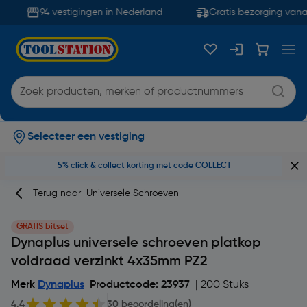
94 vestigingen in Nederland
Gratis bezorging vanaf
Selecteer een vestiging
5% click & collect korting met code COLLECT
Terug naar
Universele Schroeven
GRATIS bitset
Dynaplus universele schroeven platkop
voldraad verzinkt 4x35mm PZ2
Merk
Dynaplus
Productcode: 23937
| 200 Stuks
4.4
30 beoordeling(en)