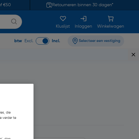
af €50
Retourneren binnen 30 dagen*
Kluslijst
Inloggen
Winkelwagen
btw
Excl.
Incl.
Selecteer een vestiging
es, die
e verder te