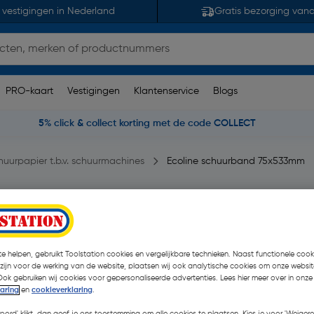
 vestigingen in Nederland
Gratis bezorging van
PRO-kaart
Vestigingen
Klantenservice
Blogs
5% click & collect korting met de code COLLECT
huurpapier t.b.v. schuurmachines
Ecoline schuurband 75x533mm
it
8 opmerking(en)
| Stuk
€ 2,01
| Excl. btw € 1,66
e helpen, gebruikt Toolstation cookies en vergelijkbare technieken. Naast functionele cooki
 zijn voor de werking van de website, plaatsen wij ook analytische cookies om onze websit
Ook gebruiken wij cookies voor gepersonaliseerde advertenties. Lees hier meer over in onze
laring
en
cookieverklaring
.
Kies productvariant
(3)