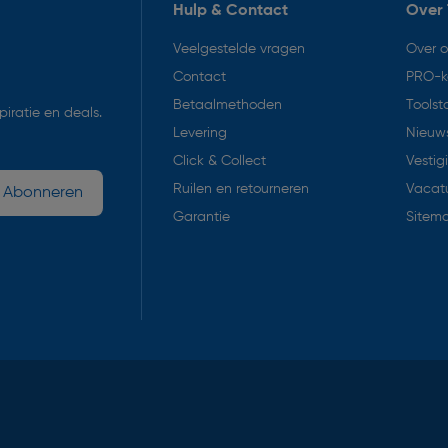
Hulp & Contact
Over 
Veelgestelde vragen
Over 
Contact
PRO-k
Betaalmethoden
Toolst
iratie en deals.
Levering
Nieuws
Click & Collect
Vestig
Ruilen en retourneren
Vacat
Abonneren
Garantie
Sitem