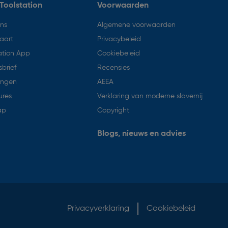
Toolstation
Voorwaarden
ons
Algemene voorwaarden
aart
Privacybeleid
ation App
Cookiebeleid
brief
Recensies
ingen
AEEA
ures
Verklaring van moderne slavernij
ap
Copyright
Blogs, nieuws en advies
Privacyverklaring
Cookiebeleid