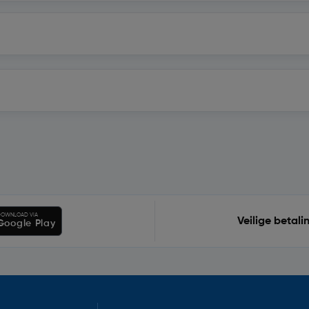
OWNLOAD VIA
Veilige betali
Google Play