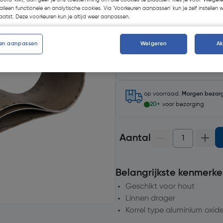
koord' klikt, dan geef je ons toestemming om alle cookies te plaatsen. Kies je voor 'Weigere
alleen functionele en analytische cookies. Via 'Voorkeuren aanpassen' kun je zelf instellen 
atst. Deze voorkeuren kun je altijd weer aanpassen.
en aanpassen
Weigeren
A
Selecteer winkel - Bekijk voo
Selecteer vestiging
op voorraad.
Morgen bezor
20+
voor bezorging
Aantal
Belangrijkste kenmerke
Geschikt voor hout
Linnen drager
Korrel type aluminium oxid