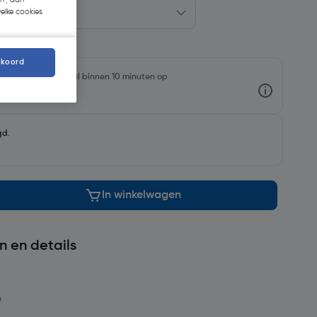
n', dan
welke cookies
kkoord
rraadniveaus en haal binnen 10 minuten op
gd
.
In winkelwagen
n en details
e