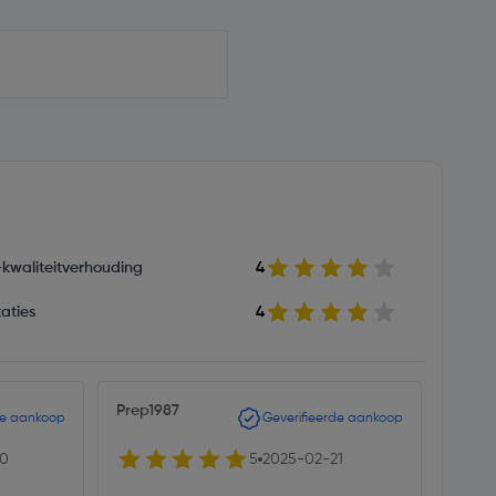
s-kwaliteitverhouding
4
aties
4
Prep1987
de aankoop
Geverifieerde aankoop
20
5
2025-02-21