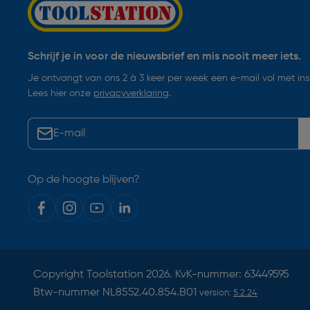
Schrijf je in voor de nieuwsbrief en mis nooit meer iets.
Je ontvangt van ons 2 à 3 keer per week een e-mail vol met insp
Lees hier onze
privacyverklaring
.
Op de hoogte blijven?
Copyright
Toolstation
2026. KvK-nummer: 63449595
Btw-nummer NL8552.40.854.B01
version:
5.2.24