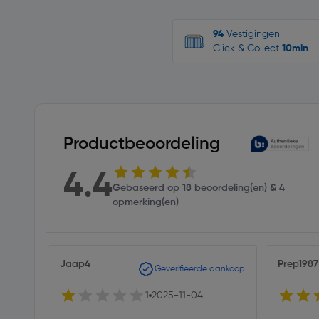
94
Vestigingen
Click & Collect
10min
Productbeoordeling
4.4
Gebaseerd op 18 beoordeling(en) & 4
opmerking(en)
Jaap4
Prep1987
Geverifieerde aankoop
1
2025-11-04