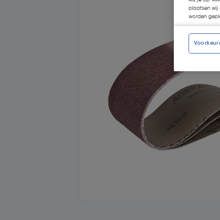
Als je op 'Ak
plaatsen wij 
worden gepla
Voorkeur