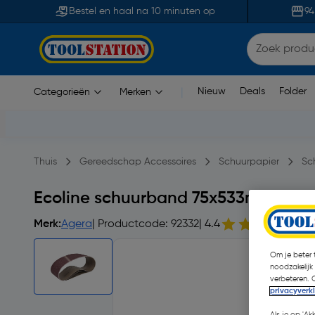
Bestel en haal na 10 minuten op
94
Nieuw
Deals
Folder
Categorieën
Merken
|
Thuis
Gereedschap Accessoires
Schuurpapier
Sc
Ecoline schuurband 75x533mm 80 Gr
Merk:
Agera
| Productcode: 92332
| 4.4
1
Om je beter t
noodzakelijk
verbeteren. 
privacyverk