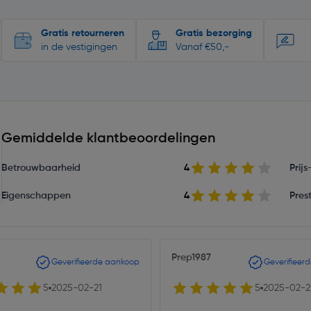
Gratis retourneren
Gratis bezorging
in de vestigingen
Vanaf €50,-
Gemiddelde klantbeoordelingen
Betrouwbaarheid
4
Prij
Eigenschappen
4
Prest
Prep1987
Geverifieerde aankoop
Geverifieer
5
2025-02-21
5
2025-02-