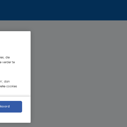
es, die
e verder te
n', dan
welke cookies
kkoord