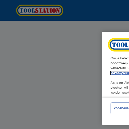
Om je beter t
noodzakelijk
verbeteren. 
privacyverk
Als je op 'Ak
plaatsen wij 
worden gepla
Voorkeur