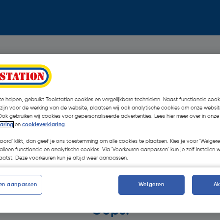
e helpen, gebruikt Toolstation cookies en vergelijkbare technieken. Naast functionele cooki
 zijn voor de werking van de website, plaatsen wij ook analytische cookies om onze websit
Ook gebruiken wij cookies voor gepersonaliseerde advertenties. Lees hier meer over in onze
laring
en
cookieverklaring
.
koord' klikt, dan geef je ons toestemming om alle cookies te plaatsen. Kies je voor 'Weigere
alleen functionele en analytische cookies. Via 'Voorkeuren aanpassen' kun je zelf instellen 
atst. Deze voorkeuren kun je altijd weer aanpassen.
en aanpassen
Weigeren
A
Oops!