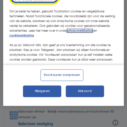
Om je beter te helpen, gebruikt Toolstation cookies en vergelijkbare
technieken. Naast functionele cookies, die noodzakelijk zijn voor de werking
van de website, plaatsen wij ook analytische cookies om onze website
verder te verbeteren. Ook gebruiken wij cookies voor gepersonaliseerde
advertenties. Lees hier meer over in onze
privacyverklaring
en
cookieverklaring
.
Als je op 'Akkoord' klikt, dan geef je ons toestemming om alle cookies te
plaatsen. Kies je voor 'Weigeren', dan plaatsen wij alleen functionele en
analytische cookies. Via 'Voorkeuren aanpassen' kun je zelf instellen welke
cookies worden geplaatst. Deze voorkeuren kun je altijd weer aanpassen.
Voorkeuren aanpassen
€ 24,09
| Excl. btw € 19,91
Weigeren
Akkoord
Selecteer winkel - Bekijk voorraadniveaus en haal binnen 10
minuten op
Selecteer vestiging