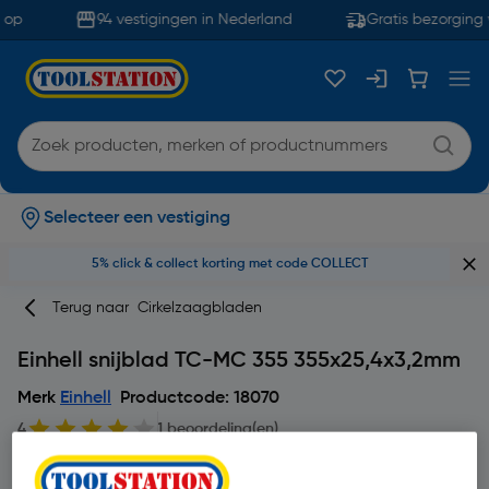
op
94 vestigingen in Nederland
Gratis bezorging 
Selecteer een vestiging
5% click & collect korting met code COLLECT
Terug naar
Cirkelzaagbladen
Einhell snijblad TC-MC 355 355x25,4x3,2mm
Merk
Einhell
Productcode: 18070
4
1 beoordeling(en)