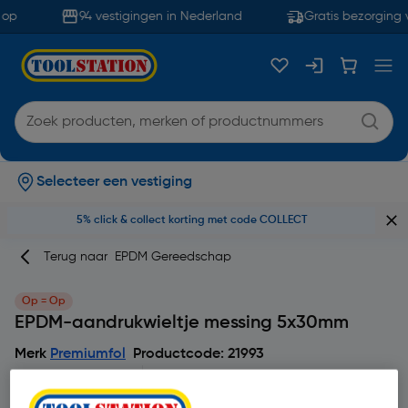
op
94 vestigingen in Nederland
Gratis bezorging 
Selecteer een vestiging
5% click & collect korting met code COLLECT
Terug naar
EPDM Gereedschap
Op = Op
EPDM-aandrukwieltje messing 5x30mm
Merk
Premiumfol
Productcode: 21993
4.5
2 beoordeling(en)