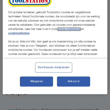
Om je beter te helpen, gebruikt Toolstation cookies en vergelijkbare
technieken. Naast functionele cookies, die noodzakelijk zijn voor de werking
van de website, plaatsen wij ook analytische cookies om onze website
verder te verbeteren. Ook gebruiken wij cookies voor gepersonaliseerde
advertenties. Lees hier meer over in onze
privacyverklaring
en
cookieverklaring
.
Als je op 'Akkoord' klikt, dan geef je ons toestemming om alle cookies te
plaatsen. Kies je voor 'Weigeren', dan plaatsen wij alleen functionele en
- 9 %
analytische cookies. Via 'Voorkeuren aanpassen' kun je zelf instellen welke
cookies worden geplaatst. Deze voorkeuren kun je altijd weer aanpassen.
Voorkeuren aanpassen
Weigeren
Akkoord
€ 23,88
€ 21,72
| Excl. btw € 17,95