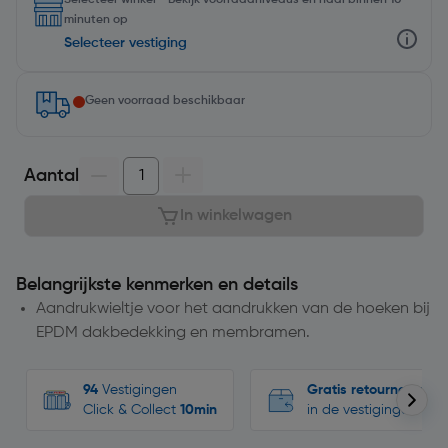
Selecteer winkel - Bekijk voorraadniveaus en haal binnen 10
minuten op
Selecteer vestiging
Geen voorraad beschikbaar
Aantal
In winkelwagen
Belangrijkste kenmerken en details
Aandrukwieltje voor het aandrukken van de hoeken bij
EPDM dakbedekking en membramen.
94
Vestigingen
Gratis retourneren
Click & Collect
10min
in de vestigingen