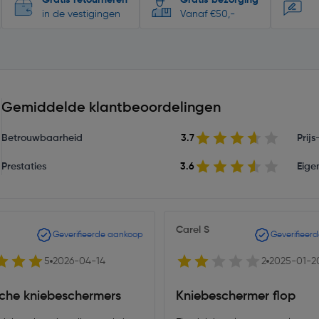
Gratis retourneren
Gratis bezorging
in de vestigingen
Vanaf €50,-
Gemiddelde klantbeoordelingen
Betrouwbaarheid
3.7
Prij
Prestaties
3.6
Eige
Carel S
Geverifieerde aankoop
Geverifieer
5
2026-04-14
2
2025-01-2
sche kniebeschermers
Kniebeschermer flop