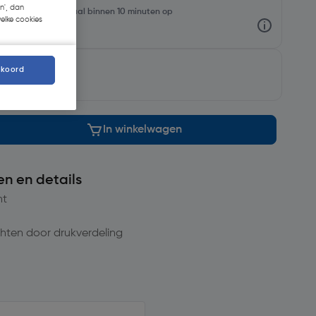
n', dan
oorraadniveaus en haal binnen 10 minuten op
welke cookies
rgd
.
kkoord
In winkelwagen
en en details
ht
hten door drukverdeling