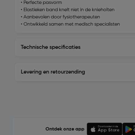
• Perfecte pasvorm
• Elastieken band knelt niet in de knieholten
• Aanbevolen door fysiotherapeuten
• Ontwikkeld samen met medisch specialisten
Technische specificaties
Technische specificaties
Levering en retourzending
Levering en retourzending
Soortgelijke artikelen
Downloaden in de
D
Ontdek onze app
App Store