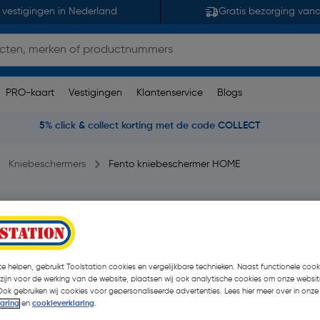
 vestigingen in Nederland
Gratis bezorging van
PRO-kaart
Vestigingen
Klantenservice
Blogs
5% click & collect korting met de code COLLECT
Kniebeschermers
Fento kniebeschermer HOME
 opmerking(en)
| Paar
€ 61,99
e helpen, gebruikt Toolstation cookies en vergelijkbare technieken. Naast functionele cooki
€ 49,95
 zijn voor de werking van de website, plaatsen wij ook analytische cookies om onze websit
| Excl. btw € 41,
Ook gebruiken wij cookies voor gepersonaliseerde advertenties. Lees hier meer over in onze
laring
en
cookieverklaring
.