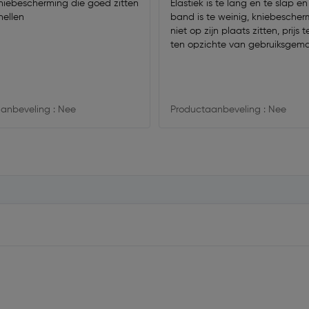
iebescherming die goed zitten
Elastiek is te lang en te slap e
nellen
band is te weinig, kniebescherme
niet op zijn plaats zitten, prijs 
ten opzichte van gebruiksgema
anbeveling : Nee
Productaanbeveling : Nee