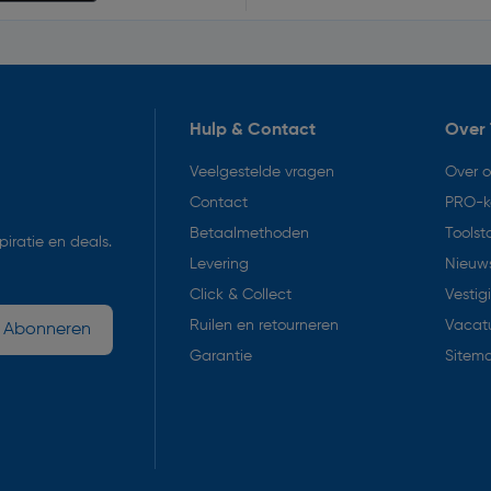
Hulp & Contact
Over 
Veelgestelde vragen
Over 
Contact
PRO-k
Betaalmethoden
Toolst
iratie en deals.
Levering
Nieuws
Click & Collect
Vestig
Ruilen en retourneren
Vacat
Abonneren
Garantie
Sitem