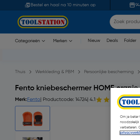
Bestel en haal na 10 minuten op
94
Nieuw
Deals
Folder
Categorieën
Merken
|
Thuis
Werkkleding & PBM
Persoonlijke bescherming
Fento kniebeschermer HOME oranje
Merk:
Fento
| Productcode: 14724
| 4.1
36
Om je beter t
noodzakelijk
verbeteren. 
privacyverk