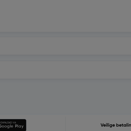
OWNLOAD VIA
Veilige betali
Google Play