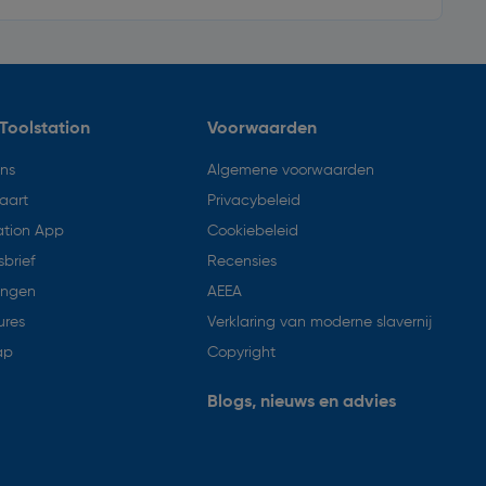
Toolstation
Voorwaarden
ons
Algemene voorwaarden
aart
Privacybeleid
ation App
Cookiebeleid
brief
Recensies
ingen
AEEA
ures
Verklaring van moderne slavernij
ap
Copyright
Blogs, nieuws en advies