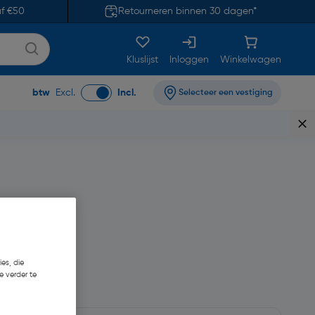
af €50
Retourneren binnen 30 dagen*
Kluslijst
Inloggen
Winkelwagen
btw
Excl.
Incl.
Selecteer een vestiging
es, die
e verder te
28