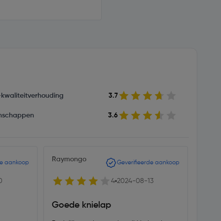
s-kwaliteitverhouding
3.7
nschappen
3.6
Raymongo
van d
de aankoop
Geverifieerde aankoop
0
4
2024-08-13
Goede knielap
Geen