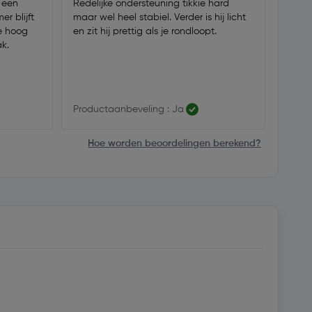
n een
Redelijke ondersteuning tikkie hard
Na ge
r blijft
maar wel heel stabiel. Verder is hij licht
volge
te hoog
en zit hij prettig als je rondloopt.
70m2 
k.
knieë
maar 
draaie
profes
te ge
Productaanbeveling : Ja
Produ
Hoe worden beoordelingen berekend?