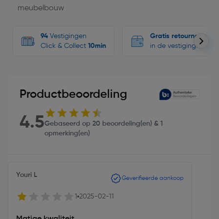
meubelbouw
94
Vestigingen
Gratis retourneren
Click & Collect
10min
in de vestigingen
Productbeoordeling
4.5
Gebaseerd op 20 beoordeling(en) & 1
opmerking(en)
Youri L
Geverifieerde aankoop
1
2025-02-11