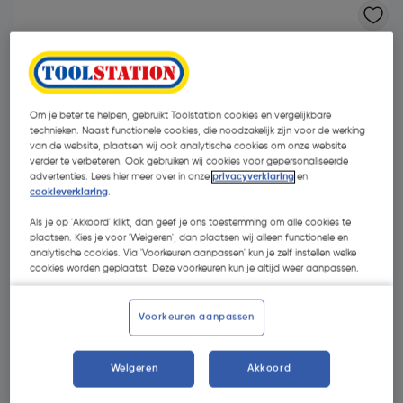
Om je beter te helpen, gebruikt Toolstation cookies en vergelijkbare
technieken. Naast functionele cookies, die noodzakelijk zijn voor de werking
van de website, plaatsen wij ook analytische cookies om onze website
verder te verbeteren. Ook gebruiken wij cookies voor gepersonaliseerde
advertenties. Lees hier meer over in onze
privacyverklaring
en
cookieverklaring
.
Als je op 'Akkoord' klikt, dan geef je ons toestemming om alle cookies te
plaatsen. Kies je voor 'Weigeren', dan plaatsen wij alleen functionele en
analytische cookies. Via 'Voorkeuren aanpassen' kun je zelf instellen welke
cookies worden geplaatst. Deze voorkeuren kun je altijd weer aanpassen.
€ 42,10
Voorkeuren aanpassen
€ 40,21
| Excl. btw € 33,23
Weigeren
Akkoord