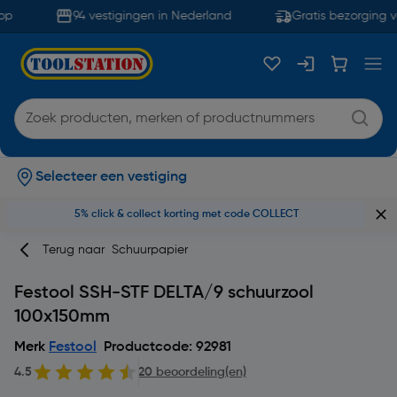
p
94 vestigingen in Nederland
Gratis bezorging v
Selecteer een vestiging
5% click & collect korting met code COLLECT
Terug naar
Schuurpapier
Festool SSH-STF DELTA/9 schuurzool
100x150mm
Merk
Festool
Productcode: 92981
4.5
20 beoordeling(en)