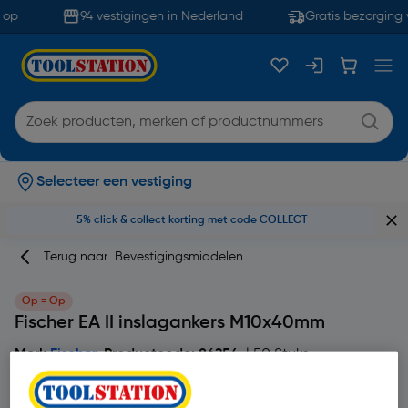
op
94 vestigingen in Nederland
Gratis bezorging 
Selecteer een vestiging
5% click & collect korting met code COLLECT
Terug naar
Bevestigingsmiddelen
Op = Op
Fischer EA II inslagankers M10x40mm
Merk
Fischer
Productcode: 86254
| 50 Stuks