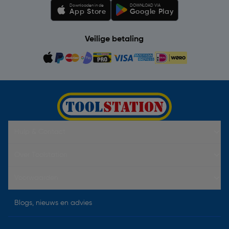
Downloaden in de
DOWNLOAD VIA
App Store
Google Play
Veilige betaling
Hulp & Contact
Over Toolstation
Voorwaarden
Blogs, nieuws en advies