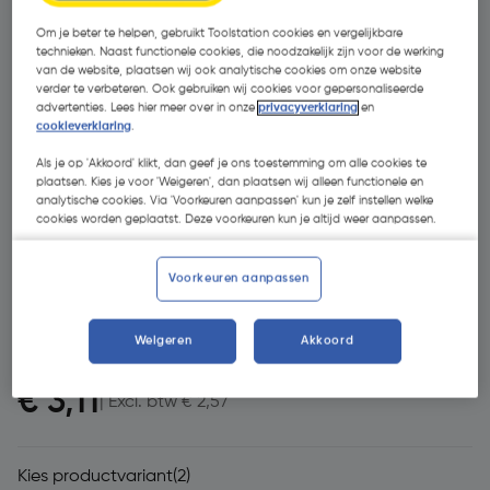
Om je beter te helpen, gebruikt Toolstation cookies en vergelijkbare
technieken. Naast functionele cookies, die noodzakelijk zijn voor de werking
van de website, plaatsen wij ook analytische cookies om onze website
verder te verbeteren. Ook gebruiken wij cookies voor gepersonaliseerde
advertenties. Lees hier meer over in onze
privacyverklaring
en
cookieverklaring
.
Als je op 'Akkoord' klikt, dan geef je ons toestemming om alle cookies te
plaatsen. Kies je voor 'Weigeren', dan plaatsen wij alleen functionele en
analytische cookies. Via 'Voorkeuren aanpassen' kun je zelf instellen welke
- 35 %
cookies worden geplaatst. Deze voorkeuren kun je altijd weer aanpassen.
Voorkeuren aanpassen
Weigeren
Akkoord
€ 4,76
€ 3,11
| Excl. btw € 2,57
Kies productvariant
(2)