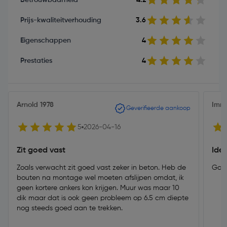
Prijs-kwaliteitverhouding
3.6
Eigenschappen
4
Prestaties
4
Arnold 1978
Imm
Geverifieerde aankoop
5
2026-04-16
Zit goed vast
Ide
Zoals verwacht zit goed vast zeker in beton. Heb de
Goei
bouten na montage wel moeten afslijpen omdat, ik
geen kortere ankers kon krijgen. Muur was maar 10
dik maar dat is ook geen probleem op 6.5 cm diepte
nog steeds goed aan te trekken.