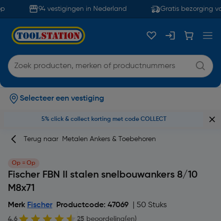
94 vestigingen in Nederland
Gratis bezorging va
Selecteer een vestiging
5% click & collect korting met code COLLECT
Terug naar
Metalen Ankers & Toebehoren
Op = Op
Fischer FBN II stalen snelbouwankers 8/10
M8x71
Merk
Fischer
Productcode: 47069
| 50 Stuks
4.6
25 beoordeling(en)