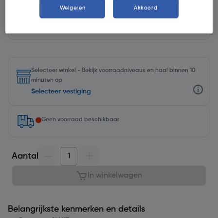
Weigeren
Akkoord
Kies productvariant
(7)
Selecteer winkel - Bekijk voorraadniveaus en haal binnen 10
minuten op
Selecteer vestiging
Geen voorraad beschikbaar
Aantal
In winkelwagen
Belangrijkste kenmerken en details