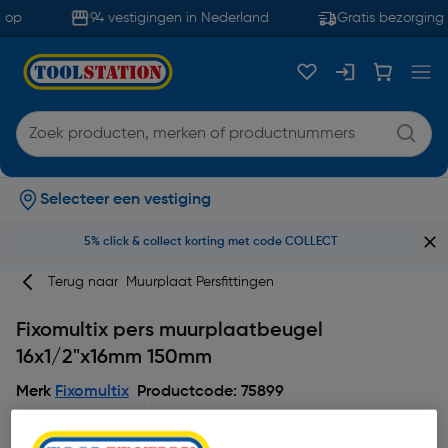
 op
94 vestigingen in Nederland
Gratis bezorging 
Selecteer een vestiging
5% click & collect korting met code COLLECT
Terug naar
Muurplaat Persfittingen
Fixomultix pers muurplaatbeugel
16x1/2"x16mm 150mm
Merk
Fixomultix
Productcode: 75899
4
2 beoordeling(en)