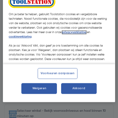
Om je beter te helpen, gebruikt Toolstation cookies en vergelijkbare
technieken. Naast functionele cookies, die noodzakelijk zijn voor de werking
van de website, plaatsen wij ook analytische cookies om onze website
verder te verbeteren. Ook gebruiken wij cookies voor gepersonaliseerde
advertenties. Lees hier meer over in onze
privacyverklaring
en
cookieverklaring
.
Als je op 'Akkoord' klikt, dan geef je ons toestemming om alle cookies te
plaatsen. Kies je voor 'Weigeren', dan plaatsen wij alleen functionele en
analytische cookies. Via 'Voorkeuren aanpassen' kun je zelf instellen welke
cookies worden geplaatst. Deze voorkeuren kun je altijd weer aanpassen.
Voorkeuren aanpassen
Weigeren
Akkoord
€ 12,92
| Excl. btw € 10,68
Selecteer winkel - Bekijk voorraadniveaus en haal binnen 10
minuten op