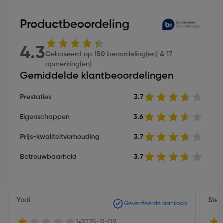
Productbeoordeling
4.3
Gebaseerd op 150 beoordeling(en) & 17
opmerking(en)
Gemiddelde klantbeoordelingen
Prestaties
3.7
Eigenschappen
3.6
Prijs-kwaliteitverhouding
3.7
Betrouwbaarheid
3.7
Yodi
Ste
Geverifieerde aankoop
1
2025-11-09