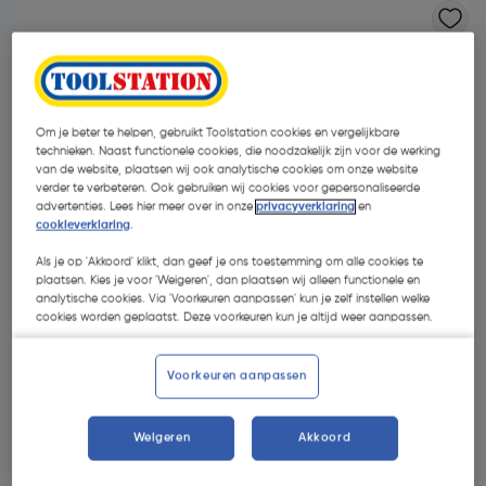
Om je beter te helpen, gebruikt Toolstation cookies en vergelijkbare
technieken. Naast functionele cookies, die noodzakelijk zijn voor de werking
van de website, plaatsen wij ook analytische cookies om onze website
verder te verbeteren. Ook gebruiken wij cookies voor gepersonaliseerde
advertenties. Lees hier meer over in onze
privacyverklaring
en
cookieverklaring
.
Als je op 'Akkoord' klikt, dan geef je ons toestemming om alle cookies te
plaatsen. Kies je voor 'Weigeren', dan plaatsen wij alleen functionele en
analytische cookies. Via 'Voorkeuren aanpassen' kun je zelf instellen welke
cookies worden geplaatst. Deze voorkeuren kun je altijd weer aanpassen.
€ 13,57
| Excl. btw € 11,21
Voorkeuren aanpassen
Weigeren
Akkoord
Kies productvariant
(5)