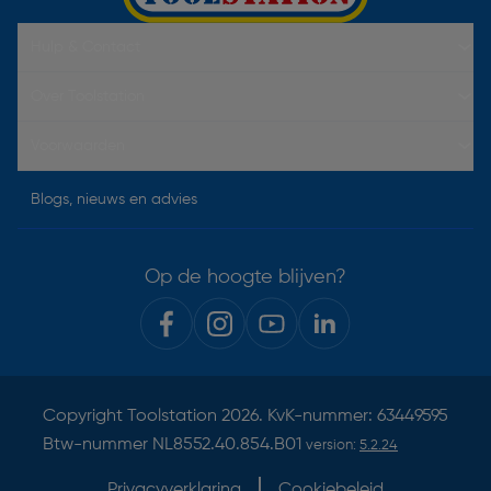
Hulp & Contact
Over Toolstation
Voorwaarden
Blogs, nieuws en advies
Op de hoogte blijven?
Copyright
Toolstation
2026. KvK-nummer: 63449595
Btw-nummer NL8552.40.854.B01
version:
5.2.24
Privacyverklaring
Cookiebeleid