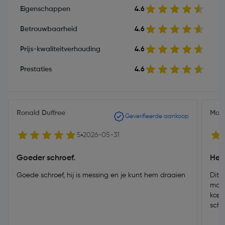
Eigenschappen
4.6
Betrouwbaarheid
4.6
Prijs-kwaliteitverhouding
4.6
Prestaties
4.6
Ronald Duffree
Mark
Geverifieerde aankoop
5
2026-05-31
Goeder schroef.
Hele
Goede schroef, hij is messing en je kunt hem draaien
Dit 
mate
kop 
schr