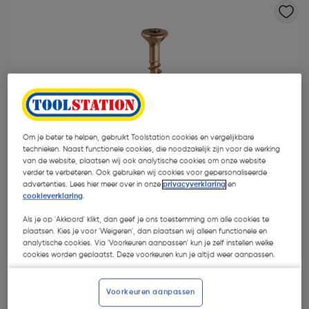
Om je beter te helpen, gebruikt Toolstation cookies en vergelijkbare
technieken. Naast functionele cookies, die noodzakelijk zijn voor de werking
van de website, plaatsen wij ook analytische cookies om onze website
verder te verbeteren. Ook gebruiken wij cookies voor gepersonaliseerde
advertenties. Lees hier meer over in onze
privacyverklaring
en
cookieverklaring
.
Als je op 'Akkoord' klikt, dan geef je ons toestemming om alle cookies te
plaatsen. Kies je voor 'Weigeren', dan plaatsen wij alleen functionele en
€ 7,35
| Excl. btw € 6,07
analytische cookies. Via 'Voorkeuren aanpassen' kun je zelf instellen welke
cookies worden geplaatst. Deze voorkeuren kun je altijd weer aanpassen.
Kies productvariant
(29)
Voorkeuren aanpassen