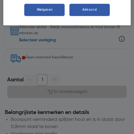
Weigeren
Akkoord
Selecteer winkel - Bekijk voorraadniveaus en haal binnen 10
minuten op
Selecteer vestiging
Geen voorraad beschikbaar
Aantal
In winkelwagen
Belangrijkste kenmerken en details
Boorpunt verminderd splijten hout en is in staat door
0,8mm staal te boren
Voorboren niet nodig