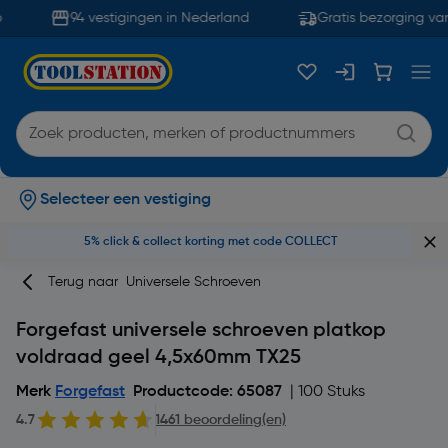
94 vestigingen in Nederland
Gratis bezorging van
Selecteer een vestiging
5% click & collect korting met code COLLECT
Terug naar
Universele Schroeven
Forgefast universele schroeven platkop
voldraad geel 4,5x60mm TX25
Merk
Forgefast
Productcode: 65087
| 100 Stuks
4.7
1461 beoordeling(en)