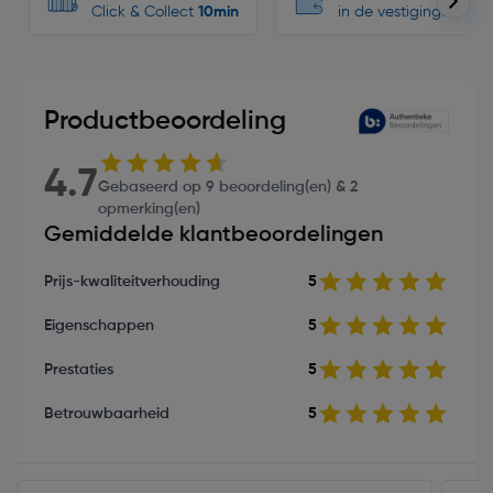
Click & Collect
10min
in de vestigingen
Productbeoordeling
4.7
Gebaseerd op 9 beoordeling(en) & 2
opmerking(en)
Gemiddelde klantbeoordelingen
Prijs-kwaliteitverhouding
5
Eigenschappen
5
Prestaties
5
Betrouwbaarheid
5