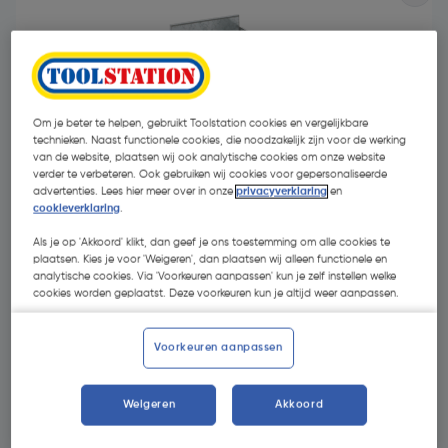
Om je beter te helpen, gebruikt Toolstation cookies en vergelijkbare
technieken. Naast functionele cookies, die noodzakelijk zijn voor de werking
van de website, plaatsen wij ook analytische cookies om onze website
verder te verbeteren. Ook gebruiken wij cookies voor gepersonaliseerde
advertenties. Lees hier meer over in onze
privacyverklaring
en
cookieverklaring
.
Als je op 'Akkoord' klikt, dan geef je ons toestemming om alle cookies te
plaatsen. Kies je voor 'Weigeren', dan plaatsen wij alleen functionele en
analytische cookies. Via 'Voorkeuren aanpassen' kun je zelf instellen welke
cookies worden geplaatst. Deze voorkeuren kun je altijd weer aanpassen.
€ 4,89
| Excl. btw € 4,04
Voorkeuren aanpassen
Kies productvariant
(5)
Weigeren
Akkoord