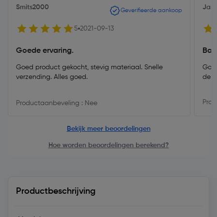
Smits2000
Jans
Geverifieerde aankoop
5
2021-09-13
Goede ervaring.
Bal
Goed product gekocht, stevig materiaal. Snelle
Goed
verzending. Alles goed.
de m
Prod
Productaanbeveling : Nee
Bekijk meer beoordelingen
Hoe worden beoordelingen berekend?
Productbeschrijving