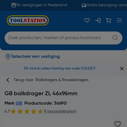
94 vestigingen in Nederland
Gratis bezorging vanaf
Selecteer een vestiging
5% click & collect korting met code COLLECT
Terug naar
Balkdragers & Raveeldragers
GB balkdrager ZL 46x96mm
Merk
GB
Productcode: 36690
4.7
9 beoordeling(en)