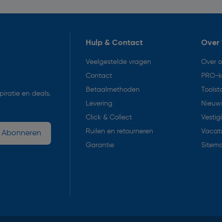
Hulp & Contact
Over 
Veelgestelde vragen
Over 
Contact
PRO-k
Betaalmethoden
Toolst
iratie en deals.
Levering
Nieuws
Click & Collect
Vestig
Ruilen en retourneren
Vacat
Abonneren
Garantie
Sitem