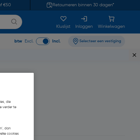
af €50
Retourneren binnen 30 dagen*
Kluslijst
Inloggen
Winkelwagen
btw
Excl.
Incl.
Selecteer een vestiging
es, die
e verder te
n', dan
welke cookies