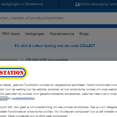
 vestigingen in Nederland
Gratis bezorging van
PRO-kaart
Vestigingen
Klantenservice
Blogs
5% click & collect korting met de code COLLECT
ppelplaten
GB UNI-HSB spouwanker
merking(en)
| 10 Stuks
e helpen, gebruikt Toolstation cookies en vergelijkbare technieken. Naast functionele cooki
 zijn voor de werking van de website, plaatsen wij ook analytische cookies om onze websit
€ 5,02
Ook gebruiken wij cookies voor gepersonaliseerde advertenties. Lees hier meer over in onze
laring
en
cookieverklaring
.
€ 2,88
| Excl. btw € 2,38
koord' klikt, dan geef je ons toestemming om alle cookies te plaatsen. Kies je voor 'Weigere
alleen functionele en analytische cookies. Via 'Voorkeuren aanpassen' kun je zelf instellen 
atst. Deze voorkeuren kun je altijd weer aanpassen.