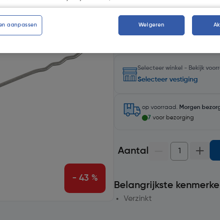
Kies productvariant
(3)
en aanpassen
Weigeren
A
Selecteer winkel - Bekijk voo
Selecteer vestiging
op voorraad.
Morgen bezor
7
voor bezorging
Aantal
- 43 %
Belangrijkste kenmerke
Verzinkt