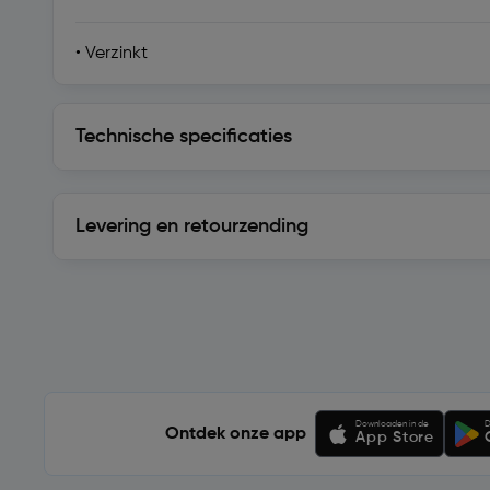
• Verzinkt
Technische specificaties
Technische specificaties
Levering en retourzending
Levering en retourzending
Soortgelijke artikelen
Downloaden in de
D
Ontdek onze app
App Store