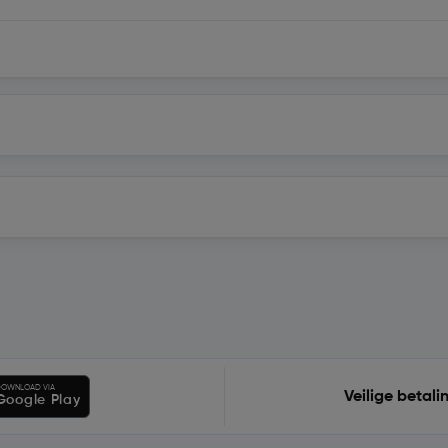
OWNLOAD VIA
Veilige betali
Google Play