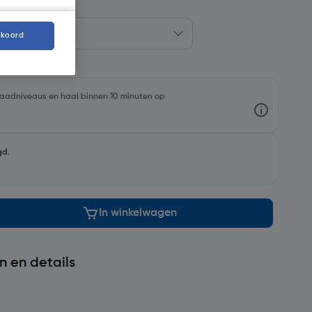
kkoord
rraadniveaus en haal binnen 10 minuten op
gd
.
In winkelwagen
n en details