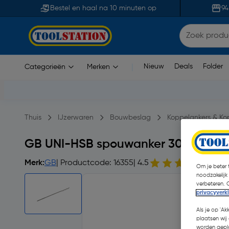
Bestel en haal na 10 minuten op
94
Nieuw
Deals
Folder
Categorieën
Merken
|
Thuis
IJzerwaren
Bouwbeslag
Koppelankers & Ko
GB UNI-HSB spouwanker 300mm
Merk:
GB
| Productcode: 16355
| 4.5
2 op
Om je beter t
noodzakelijk
verbeteren. 
privacyverk
Als je op 'Ak
plaatsen wij 
worden gepla