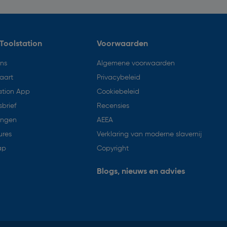
Toolstation
Voorwaarden
ons
Algemene voorwaarden
aart
Privacybeleid
ation App
Cookiebeleid
brief
Recensies
ingen
AEEA
ures
Verklaring van moderne slavernij
ap
Copyright
Blogs, nieuws en advies