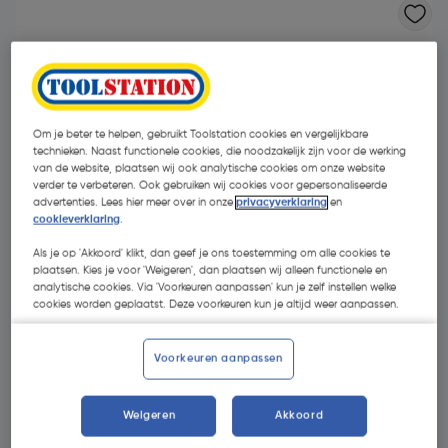
Om je beter te helpen, gebruikt Toolstation cookies en vergelijkbare
technieken. Naast functionele cookies, die noodzakelijk zijn voor de werking
van de website, plaatsen wij ook analytische cookies om onze website
verder te verbeteren. Ook gebruiken wij cookies voor gepersonaliseerde
- 30 %
advertenties. Lees hier meer over in onze
privacyverklaring
en
cookieverklaring
.
Als je op 'Akkoord' klikt, dan geef je ons toestemming om alle cookies te
plaatsen. Kies je voor 'Weigeren', dan plaatsen wij alleen functionele en
analytische cookies. Via 'Voorkeuren aanpassen' kun je zelf instellen welke
cookies worden geplaatst. Deze voorkeuren kun je altijd weer aanpassen.
€ 1,28
Voorkeuren aanpassen
€ 0,89
| Excl. btw € 0,74
Weigeren
Akkoord
Kies productvariant
(5)