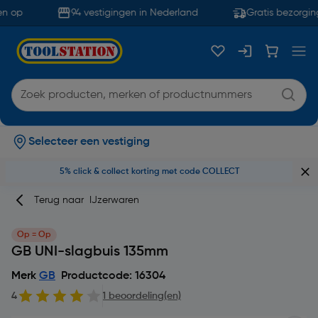
n op
94 vestigingen in Nederland
Gratis bezorging
Selecteer een vestiging
5% click & collect korting met code COLLECT
Terug naar
IJzerwaren
Op = Op
GB UNI-slagbuis 135mm
Merk
GB
Productcode: 16304
4
1 beoordeling(en)