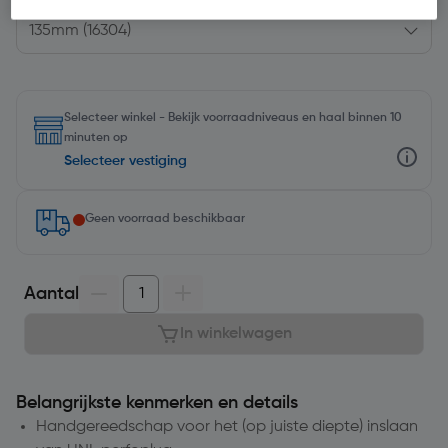
Selecteer winkel - Bekijk voorraadniveaus en haal binnen 10
minuten op
Selecteer vestiging
Geen voorraad beschikbaar
Aantal
In winkelwagen
Belangrijkste kenmerken en details
Handgereedschap voor het (op juiste diepte) inslaan