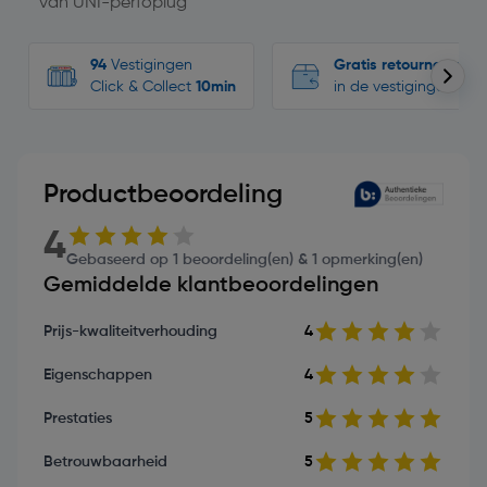
van UNI-perfoplug
94
Vestigingen
Gratis retourneren
Click & Collect
10min
in de vestigingen
Productbeoordeling
4
Gebaseerd op 1 beoordeling(en) & 1 opmerking(en)
Gemiddelde klantbeoordelingen
Prijs-kwaliteitverhouding
4
Eigenschappen
4
Prestaties
5
Betrouwbaarheid
5