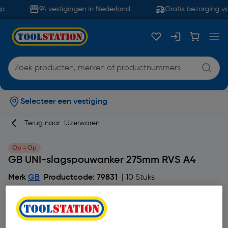
p
94 vestigingen in Nederland
Gratis bezorging va
Selecteer een vestiging
Terug naar
IJzerwaren
Op = Op
GB UNI-slagspouwanker 275mm RVS A4
Merk
GB
Productcode: 79831
| 10 Stuks