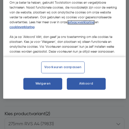
Om je beter te helpen, gebruikt Toolstation cookies en vergelijkbare
technieken. Naast functionele cookies, die noodzakelijk zijn voor de werking
van de website, plaatsen wij ook analytische cookies om onze website
verder te verbeteren. Ook gebruiken wij cookies voor gepersonaliseerde
advertenties. Lees hier meer over in onze
privacyverklaring
en
cookieverklaring
.
Als je op 'Akkoord' klikt, dan geef je ons toestemming om alle cookies te
- 35 %
plaatsen. Kies je voor 'Weigeren', dan plaatsen wij alleen functionele en
analytische cookies. Via 'Voorkeuren aanpassen' kun je zelf instellen welke
cookies worden geplaatst. Deze voorkeuren kun je altijd weer aanpassen.
Voorkeuren aanpassen
€ 1,37
Weigeren
Akkoord
€ 0,89
| Excl. btw € 0,74
Kies productvariant
(2)