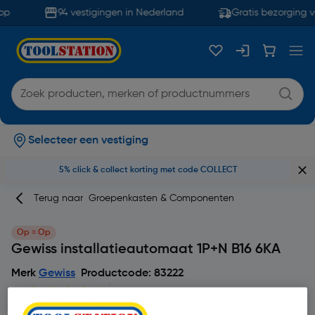
p
94 vestigingen in Nederland
Gratis bezorging v
Selecteer een vestiging
5% click & collect korting met code COLLECT
Terug naar
Groepenkasten & Componenten
Op = Op
Gewiss installatieautomaat 1P+N B16 6KA
Merk
Gewiss
Productcode: 83222
4.5
8 beoordeling(en)