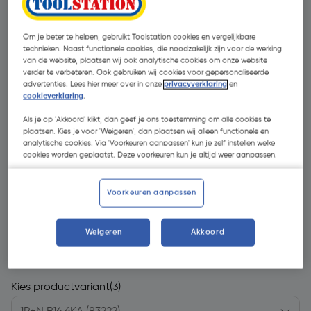
Om je beter te helpen, gebruikt Toolstation cookies en vergelijkbare
technieken. Naast functionele cookies, die noodzakelijk zijn voor de werking
van de website, plaatsen wij ook analytische cookies om onze website
verder te verbeteren. Ook gebruiken wij cookies voor gepersonaliseerde
advertenties. Lees hier meer over in onze
privacyverklaring
en
cookieverklaring
.
Als je op 'Akkoord' klikt, dan geef je ons toestemming om alle cookies te
plaatsen. Kies je voor 'Weigeren', dan plaatsen wij alleen functionele en
analytische cookies. Via 'Voorkeuren aanpassen' kun je zelf instellen welke
cookies worden geplaatst. Deze voorkeuren kun je altijd weer aanpassen.
Voorkeuren aanpassen
Weigeren
Akkoord
€ 7,86
| Excl. btw € 6,50
Kies productvariant
(3)