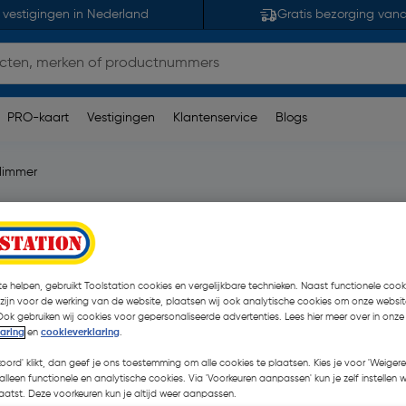
 vestigingen in Nederland
Gratis bezorging van
PRO-kaart
Vestigingen
Klantenservice
Blogs
dimmer
r Glanzend wit
opmerking(en)
| Stuk
€ 10,71
e helpen, gebruikt Toolstation cookies en vergelijkbare technieken. Naast functionele cooki
 zijn voor de werking van de website, plaatsen wij ook analytische cookies om onze websit
€ 7,30
Ook gebruiken wij cookies voor gepersonaliseerde advertenties. Lees hier meer over in onze
| Excl. btw € 6,03
laring
en
cookieverklaring
.
koord' klikt, dan geef je ons toestemming om alle cookies te plaatsen. Kies je voor 'Weigere
alleen functionele en analytische cookies. Via 'Voorkeuren aanpassen' kun je zelf instellen 
Kies productvariant
(1)
atst. Deze voorkeuren kun je altijd weer aanpassen.