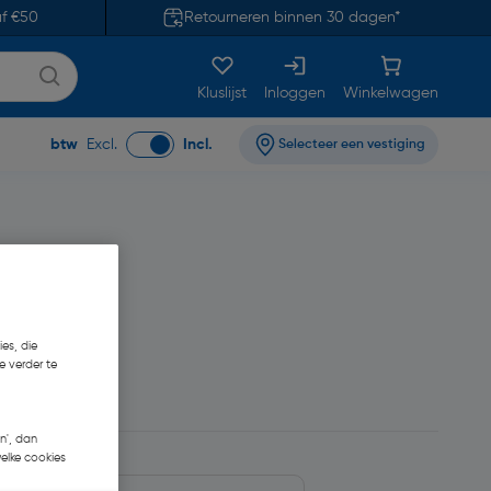
af €50
Retourneren binnen 30 dagen*
Kluslijst
Inloggen
Winkelwagen
btw
Excl.
Incl.
Selecteer een vestiging
es, die
e verder te
n', dan
welke cookies