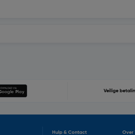
OWNLOAD VIA
Veilige betali
Google Play
Hulp & Contact
Over 