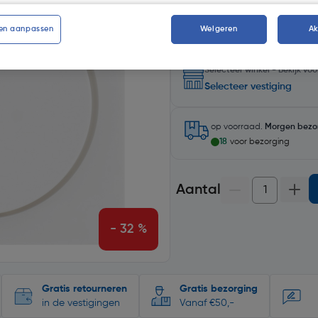
en aanpassen
Weigeren
A
Selecteer winkel - Bekijk v
Selecteer vestiging
op voorraad.
Morgen bezo
18
voor bezorging
Aantal
- 32 %
Gratis retourneren
Gratis bezorging
in de vestigingen
Vanaf €50,-