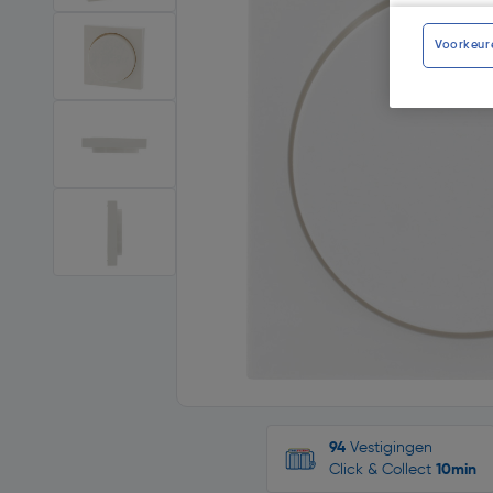
Voorkeur
94
Vestigingen
Click & Collect
10min