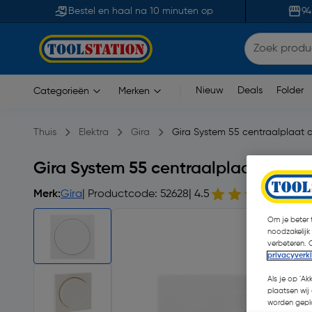
Bestel en haal na 10 minuten op
94
Nieuw
Deals
Folder
Categorieën
Merken
|
Thuis
Elektra
Gira
Gira System 55 centraalplaat 
Gira System 55 centraalplaat dimme
Merk:
Gira
| Productcode: 52628
| 4.5
10 
Om je beter t
noodzakelijk
verbeteren. 
privacyverk
Als je op 'Ak
plaatsen wij 
worden gepla