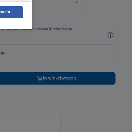
kkoord
oorraadniveaus en haal binnen 10 minuten op
rgd
.
In winkelwagen