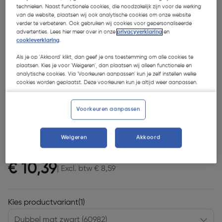
technieken. Naast functionele cookies, die noodzakelijk zijn voor de werking
van de website, plaatsen wij ook analytische cookies om onze website
verder te verbeteren. Ook gebruiken wij cookies voor gepersonaliseerde
advertenties. Lees hier meer over in onze
privacyverklaring
en
cookieverklaring
.
Als je op 'Akkoord' klikt, dan geef je ons toestemming om alle cookies te
plaatsen. Kies je voor 'Weigeren', dan plaatsen wij alleen functionele en
analytische cookies. Via 'Voorkeuren aanpassen' kun je zelf instellen welke
cookies worden geplaatst. Deze voorkeuren kun je altijd weer aanpassen.
Voorkeuren aanpassen
Weigeren
Akkoord
€ 10,39
| Excl. btw € 8,59
Kies productvariant
(1)