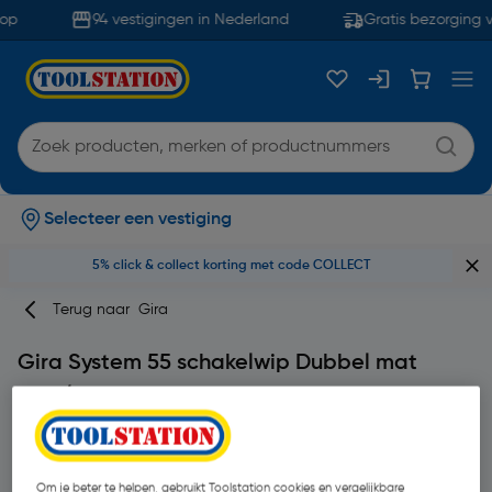
op
94 vestigingen in Nederland
Gratis bezorging v
Selecteer een vestiging
5% click & collect korting met code COLLECT
Terug naar
Gira
Gira System 55 schakelwip Dubbel mat
zwart
Merk
Gira
Productcode: 60982
Om je beter te helpen, gebruikt Toolstation cookies en vergelijkbare