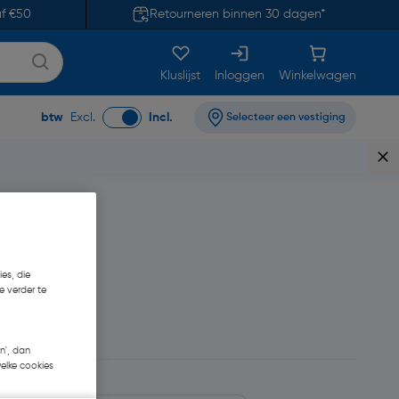
af €50
Retourneren binnen 30 dagen*
Kluslijst
Inloggen
Winkelwagen
btw
Excl.
Incl.
Selecteer een vestiging
en S1P
es, die
e verder te
118,17
n', dan
welke cookies