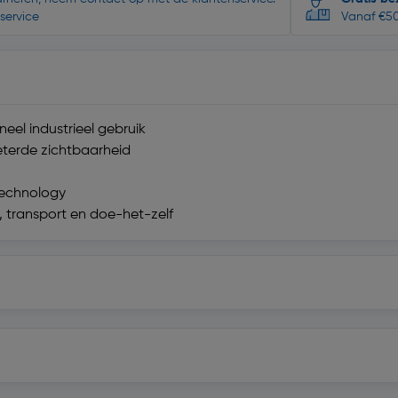
service
Vanaf €50
eel industrieel gebruik
eterde zichtbaarheid
Technology
k, transport en doe-het-zelf