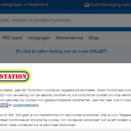
 vestigingen in Nederland
Gratis bezorging van
PRO-kaart
Vestigingen
Klantenservice
Blogs
5% click & collect korting met de code COLLECT
iligheidsschoenen S1(P)/SB
Hard Yakka Atomic veiligheidsschoen
nen S1P 38 zwart
e helpen, gebruikt Toolstation cookies en vergelijkbare technieken. Naast functionele cooki
 zijn voor de werking van de website, plaatsen wij ook analytische cookies om onze websit
Ook gebruiken wij cookies voor gepersonaliseerde advertenties. Lees hier meer over in onze
€ 142,99
laring
en
cookieverklaring
.
| Excl. btw € 
koord' klikt, dan geef je ons toestemming om alle cookies te plaatsen. Kies je voor 'Weigere
alleen functionele en analytische cookies. Via 'Voorkeuren aanpassen' kun je zelf instellen 
atst. Deze voorkeuren kun je altijd weer aanpassen.
Kies productvariant
(17)