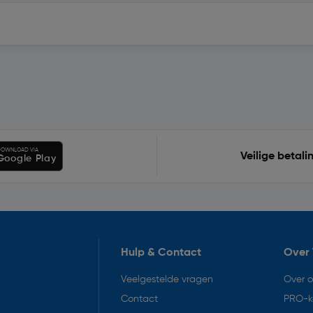
OWNLOAD VIA
Veilige betali
Google Play
Hulp & Contact
Over 
Veelgestelde vragen
Over 
Contact
PRO-k