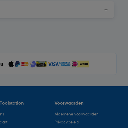
ng
Toolstation
Voorwaarden
ons
Algemene voorwaarden
aart
Privacybeleid