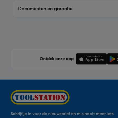
Documenten en garantie
Soortgelijke artikelen
Downloaden in de
D
Ontdek onze app
App Store
Schrijf je in voor de nieuwsbrief en mis nooit meer iets.