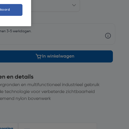
kkoord
nnen 3-5 werkdagen.
In winkelwagen
en en details
gronden en multifunctioneel industrieel gebruik
e technologie voor verbeterde zichtbaarheid
demend nylon bovenwerk
zorging