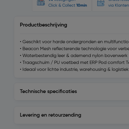
Click & Collect
10min
via Klanten
Productbeschrijving
• Geschikt voor harde ondergronden en multifunction
• Beacon Mesh reflecterende technologie voor verb
• Waterbestendig leer & ademend nylon bovenwerk
• Traagschuim / PU voetbed met ERP Pod comfort 
• Ideaal voor lichte industrie, warehousing & logistie
Technische specificaties
Technische specificaties
Levering en retourzending
Levering en retourzending