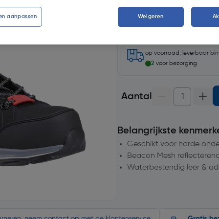
en aanpassen
Weigeren
A
op voorraad, leverbaar bi
2
voor bezorging
Aantal
Belangrijkste kenmerk
Geschikt voor harde onder
Beacon Mesh reflecterend
Waterbestendig leer & a
ourneren, neem contact op met de klantenservice.
Gratis be