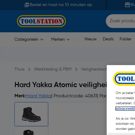
Bestel en haal na 10 minuten op
94
Nieuw
Deals
Folder
Categorieën
Merken
|
Thuis
Werkkleding & PBM
Veiligheidsschoenen
Ve
Hard Yakka Atomic veiligheidsschoe
Om je beter t
Merk:
Hard Yakka
| Productcode: 40631
| Paar
noodzakelijk
verbeteren. 
privacyverk
Als je op 'Ak
plaatsen wij 
worden gepla