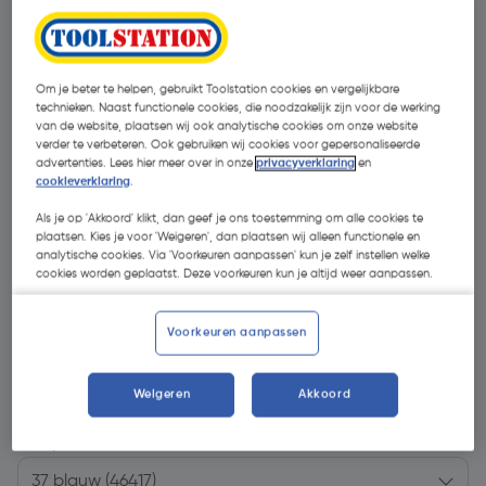
Om je beter te helpen, gebruikt Toolstation cookies en vergelijkbare
technieken. Naast functionele cookies, die noodzakelijk zijn voor de werking
van de website, plaatsen wij ook analytische cookies om onze website
verder te verbeteren. Ook gebruiken wij cookies voor gepersonaliseerde
advertenties. Lees hier meer over in onze
privacyverklaring
en
cookieverklaring
.
Als je op 'Akkoord' klikt, dan geef je ons toestemming om alle cookies te
plaatsen. Kies je voor 'Weigeren', dan plaatsen wij alleen functionele en
analytische cookies. Via 'Voorkeuren aanpassen' kun je zelf instellen welke
cookies worden geplaatst. Deze voorkeuren kun je altijd weer aanpassen.
Voorkeuren aanpassen
€ 145,99
| Excl. btw € 120,65
Weigeren
Akkoord
Kies productvariant
(6)