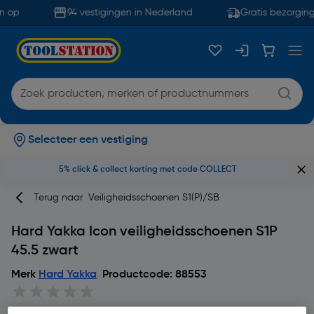
 op
94 vestigingen in Nederland
Gratis bezorging
Selecteer een vestiging
5% click & collect korting met code COLLECT
Terug naar
Veiligheidsschoenen S1(P)/SB
Hard Yakka Icon veiligheidsschoenen S1P
45.5 zwart
Merk
Hard Yakka
Productcode: 88553