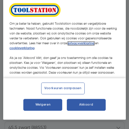
Om je beter te helpen, gebruikt Toolstation cookies en vergelijkbare
technieken. Naast functionele cookies, die noodzakelijk zijn voor de werking
van de website, plaatsen wij ook analytische cookies om onze website
verder te verbeteren. Ook gebruiken wij cookies voor gepersonaliseerde
advertenties. Lees hier meer over in onze
privacyverklaring
en
cookieverklaring
.
Als je op 'Akkoord' klikt, dan geef je ons toestemming om alle cookies te
plaatsen. Kies je voor 'Weigeren', dan plaatsen wij alleen functionele en
analytische cookies. Via 'Voorkeuren aanpassen' kun je zelf instellen welke
cookies worden geplaatst. Deze voorkeuren kun je altijd weer aanpassen.
Voorkeuren aanpassen
€ 145,99
| Excl. btw € 120,65
Weigeren
Akkoord
Kies productvariant
(6)