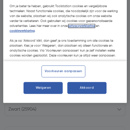
Om je beter te helpen, gebruikt Toolstation cookies en vergelijkbare
technieken. Naast functionele cookies, die noodzakelijk zijn voor de werking
van de website, plaatsen wij ook analytische cookies om onze website
verder te verbeteren. Ook gebruiken wij cookies voor gepersonaliseerde
advertenties. Lees hier meer over in onze
privacyverklaring
en
cookieverklaring
.
Als je op 'Akkoord' klikt, dan geef je ons toestemming om alle cookies te
plaatsen. Kies je voor 'Weigeren', dan plaatsen wij alleen functionele en
analytische cookies. Via 'Voorkeuren aanpassen' kun je zelf instellen welke
cookies worden geplaatst. Deze voorkeuren kun je altijd weer aanpassen.
Voorkeuren aanpassen
€ 19,95
| Excl. btw € 16,49
Weigeren
Akkoord
Kies productvariant
(1)