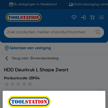
94 vestigingen in Nederland
Gratis bezorging vanaf
Selecteer een vestiging
Terug naar
Binnendeurbeslag
HDD Deurkruk L Shape Zwart
Productcode: 25904