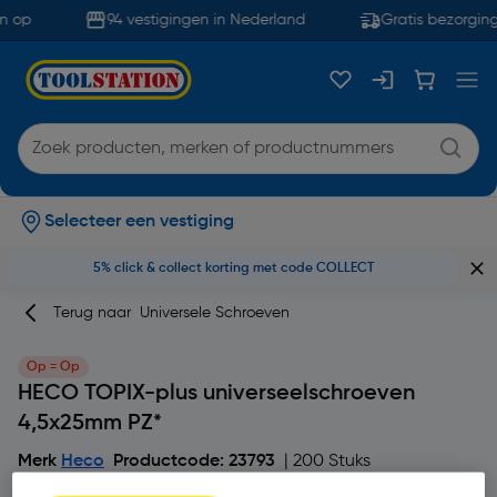
 op
94 vestigingen in Nederland
Gratis bezorging
Selecteer een vestiging
5% click & collect korting met code COLLECT
Terug naar
Universele Schroeven
Op = Op
HECO TOPIX-plus universeelschroeven
4,5x25mm PZ*
Merk
Heco
Productcode: 23793
| 200 Stuks
5
5 beoordeling(en)