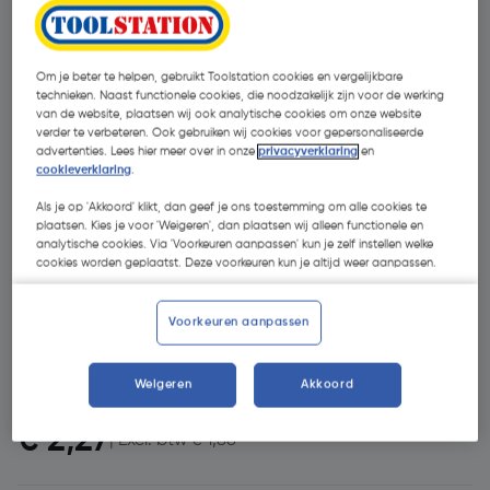
Om je beter te helpen, gebruikt Toolstation cookies en vergelijkbare
technieken. Naast functionele cookies, die noodzakelijk zijn voor de werking
van de website, plaatsen wij ook analytische cookies om onze website
verder te verbeteren. Ook gebruiken wij cookies voor gepersonaliseerde
advertenties. Lees hier meer over in onze
privacyverklaring
en
cookieverklaring
.
Als je op 'Akkoord' klikt, dan geef je ons toestemming om alle cookies te
plaatsen. Kies je voor 'Weigeren', dan plaatsen wij alleen functionele en
- 10 %
analytische cookies. Via 'Voorkeuren aanpassen' kun je zelf instellen welke
cookies worden geplaatst. Deze voorkeuren kun je altijd weer aanpassen.
Voorkeuren aanpassen
Weigeren
Akkoord
€ 2,53
€ 2,27
| Excl. btw € 1,88