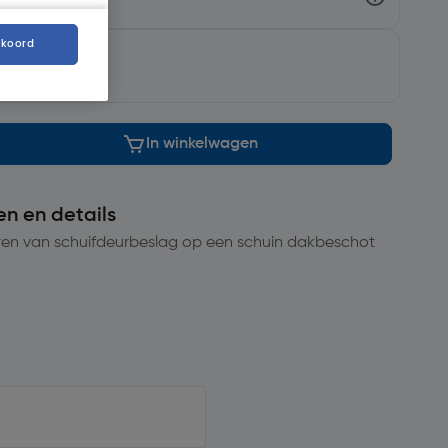
kkoord
rgd
.
In winkelwagen
en en details
ren van schuifdeurbeslag op een schuin dakbeschot