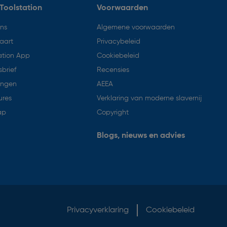
Toolstation
Voorwaarden
ons
Algemene voorwaarden
aart
Privacybeleid
ation App
Cookiebeleid
brief
Recensies
ingen
AEEA
ures
Verklaring van moderne slavernij
ap
Copyright
Blogs, nieuws en advies
Privacyverklaring
Cookiebeleid