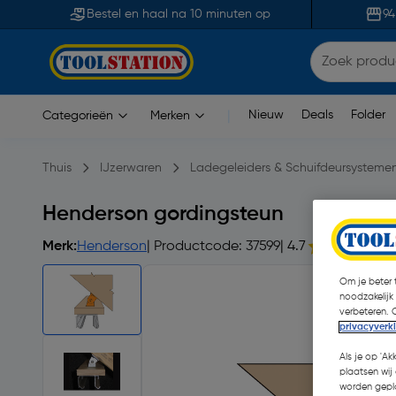
Bestel en haal na 10 minuten op
94
Nieuw
Deals
Folder
Categorieën
Merken
|
Thuis
IJzerwaren
Ladegeleiders & Schuifdeursysteme
Henderson gordingsteun
Merk:
Henderson
| Productcode: 37599
| 4.7
Om je beter t
noodzakelijk
verbeteren. 
privacyverk
Als je op 'Ak
plaatsen wij 
worden gepla