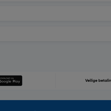
OWNLOAD VIA
Veilige betali
Google Play