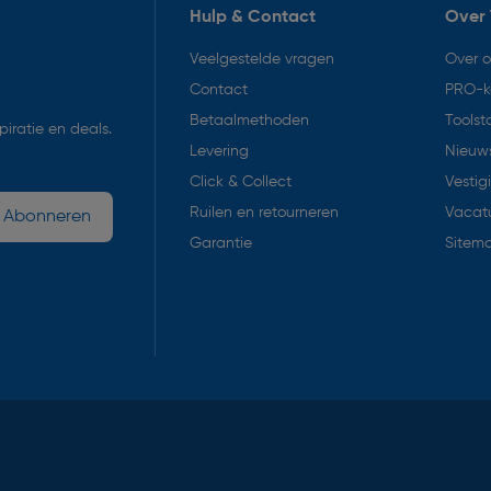
Hulp & Contact
Over 
Veelgestelde vragen
Over 
Contact
PRO-k
Betaalmethoden
Toolst
iratie en deals.
Levering
Nieuws
Click & Collect
Vestig
Ruilen en retourneren
Vacat
Abonneren
Garantie
Sitem