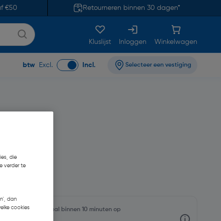
af €50
Retourneren binnen 30 dagen*
Kluslijst
Inloggen
Winkelwagen
btw
Excl.
Incl.
Selecteer een vestiging
es, die
e verder te
n', dan
welke cookies
oorraadniveaus en haal binnen 10 minuten op