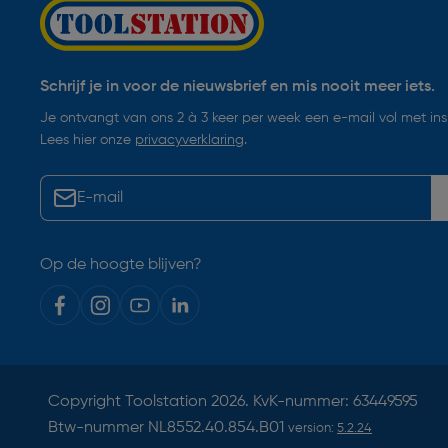
Schrijf je in voor de nieuwsbrief en mis nooit meer iets.
Je ontvangt van ons 2 à 3 keer per week een e-mail vol met insp
Lees hier onze
privacyverklaring
.
Op de hoogte blijven?
Copyright
Toolstation
2026. KvK-nummer: 63449595
Btw-nummer NL8552.40.854.B01
version:
5.2.24