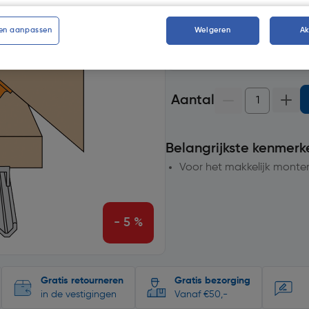
Selecteer vestiging
en aanpassen
Weigeren
A
op voorraad.
Morgen bezo
4
voor bezorging
Aantal
Belangrijkste kenmerk
Voor het makkelijk monte
- 5 %
Gratis retourneren
Gratis bezorging
in de vestigingen
Vanaf €50,-