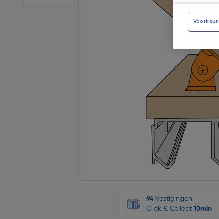
Voorkeur
94
Vestigingen
Click & Collect
10min