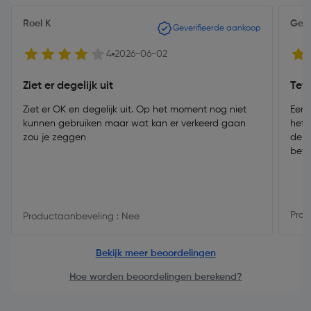
Roel K
Gert
Geverifieerde aankoop
4
2026-06-02
Ziet er degelijk uit
Tev
Ziet er OK en degelijk uit. Op het moment nog niet
Een 
kunnen gebruiken maar wat kan er verkeerd gaan
het 
zou je zeggen
de b
bewe
Prod
Productaanbeveling : Nee
Bekijk meer beoordelingen
Hoe worden beoordelingen berekend?