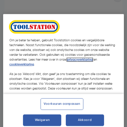
Om je beter te helpen, gebruikt Toolstation cookies en vergelijkbare
technieken. Naast functionele cookies, die noodzakelijk zijn voor de werking
van de website, plaatsen wij ook analytische cookies om onze website
verder te verbeteren. Ook gebruiken wij cookies voor gepersonaliseerde
advertenties. Lees hier meer over in onze
privacyverklaring
en
cookieverklaring
.
Als je op 'Akkoord' klikt, dan geef je ons toestemming om alle cookies te
plaatsen. Kies je voor 'Weigeren', dan plaatsen wij alleen functionele en
analytische cookies. Via 'Voorkeuren aanpassen' kun je zelf instellen welke
€ 2,97
cookies worden geplaatst. Deze voorkeuren kun je altijd weer aanpassen.
| Excl. btw € 2,45
Voorkeuren aanpassen
Kies productvariant
(5)
Weigeren
Akkoord