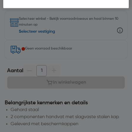
Selecteer winkel - Bekijk voorraadniveaus en haal binnen 10
minuten op
Selecteer vestiging
Geen voorraad beschikbaar
Aantal
In winkelwagen
Belangrijkste kenmerken en details
Gehard staal
2 componenten handvat met slagvaste stalen kap
Geleverd met beschermkappen