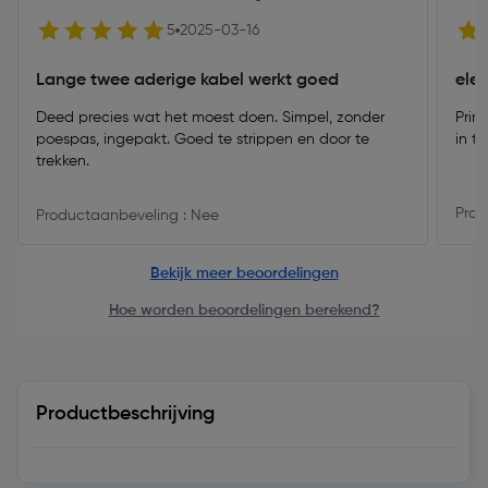
5
2025-03-16
Lange twee aderige kabel werkt goed
ele
Deed precies wat het moest doen. Simpel, zonder
Prim
poespas, ingepakt. Goed te strippen en door te
in t
trekken.
Prod
Productaanbeveling : Nee
Bekijk meer beoordelingen
Hoe worden beoordelingen berekend?
Productbeschrijving