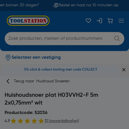
n binnen 30 dagen*
Bestel en haal na 10 minuten op
Selecteer een vestiging
5% click & collect korting met code COLLECT
Terug naar
Huishoud Snoeren
Huishoudsnoer plat H03VVH2-F 5m
2x0,75mm² wit
Productcode: 52036
4.9
31 beoordeling(en)