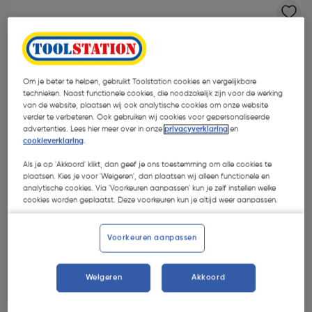
Om je beter te helpen, gebruikt Toolstation cookies en vergelijkbare
technieken. Naast functionele cookies, die noodzakelijk zijn voor de werking
van de website, plaatsen wij ook analytische cookies om onze website
verder te verbeteren. Ook gebruiken wij cookies voor gepersonaliseerde
advertenties. Lees hier meer over in onze
privacyverklaring
en
- 55 %
cookieverklaring
.
Als je op 'Akkoord' klikt, dan geef je ons toestemming om alle cookies te
plaatsen. Kies je voor 'Weigeren', dan plaatsen wij alleen functionele en
analytische cookies. Via 'Voorkeuren aanpassen' kun je zelf instellen welke
cookies worden geplaatst. Deze voorkeuren kun je altijd weer aanpassen.
€ 5,25
Voorkeuren aanpassen
€ 2,35
| Excl. btw € 1,94
€ 0,47/m
Weigeren
Akkoord
Kies productvariant
(2)