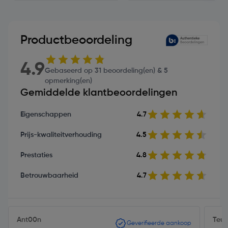
Productbeoordeling
4.9
Gebaseerd op 31 beoordeling(en) & 5
opmerking(en)
Gemiddelde klantbeoordelingen
Eigenschappen
4.7
Prijs-kwaliteitverhouding
4.5
Prestaties
4.8
Betrouwbaarheid
4.7
Ant00n
Teun
Geverifieerde aankoop