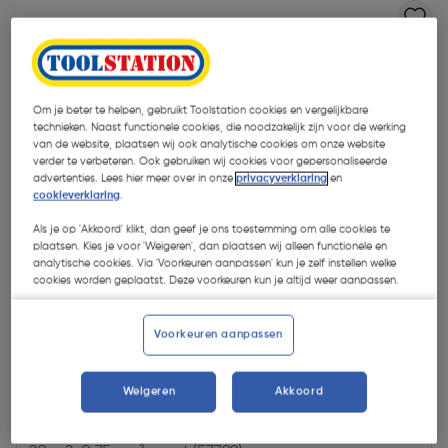
Om je beter te helpen, gebruikt Toolstation cookies en vergelijkbare
technieken. Naast functionele cookies, die noodzakelijk zijn voor de werking
van de website, plaatsen wij ook analytische cookies om onze website
verder te verbeteren. Ook gebruiken wij cookies voor gepersonaliseerde
advertenties. Lees hier meer over in onze
privacyverklaring
en
cookieverklaring
.
Als je op 'Akkoord' klikt, dan geef je ons toestemming om alle cookies te
plaatsen. Kies je voor 'Weigeren', dan plaatsen wij alleen functionele en
analytische cookies. Via 'Voorkeuren aanpassen' kun je zelf instellen welke
cookies worden geplaatst. Deze voorkeuren kun je altijd weer aanpassen.
Voorkeuren aanpassen
€ 14,50
| Excl. btw € 11,98
€ 0,73/m
Weigeren
Akkoord
Kies productvariant
(2)