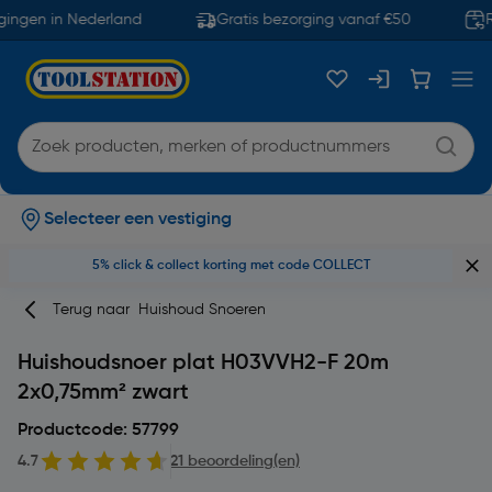
gingen in Nederland
Gratis bezorging vanaf €50
Re
Selecteer een vestiging
5% click & collect korting met code COLLECT
Terug naar
Huishoud Snoeren
Huishoudsnoer plat H03VVH2-F 20m
2x0,75mm² zwart
Productcode: 57799
4.7
21 beoordeling(en)