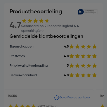
Productbeoordeling
4.7
Gebaseerd op 21 beoordeling(en) & 4
opmerking(en)
Gemiddelde klantbeoordelingen
Eigenschappen
4.8
Prestaties
4.8
Prijs-kwaliteitverhouding
5
Betrouwbaarheid
4.8
PJS50
Rvd
Geverifieerde aankoop
5
2023-09-30