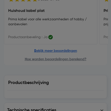
Huishoud kabel plat
Prim
Prima kabel voor alle werkzaamheden of hobby /
Prim
aanbevolen
prij
Productaanbeveling : Ja
Prod
Bekijk meer beoordelingen
Hoe worden beoordelingen berekend?
Productbeschrijving
Technische specificaties
Technische specificaties