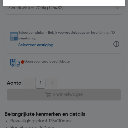
Selecteer winkel - Bekijk voorraadniveaus en haal binnen 10
minuten op
Selecteer vestiging
Geen voorraad beschikbaar
Aantal
In winkelwagen
Belangrijkste kenmerken en details
Bevestigingsplaat 135x110mm
Bouwhoogte 240mm