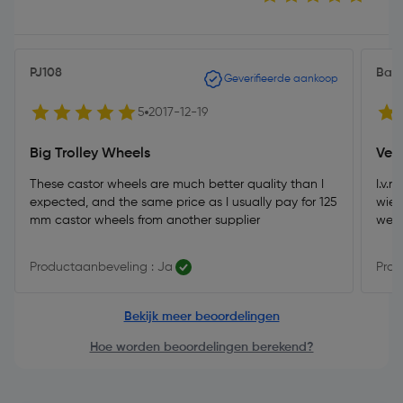
PJ108
Bak
Geverifieerde aankoop
5
2017-12-19
Big Trolley Wheels
Ver
These castor wheels are much better quality than I
I.v.
expected, and the same price as I usually pay for 125
wiel
mm castor wheels from another supplier
weer
Productaanbeveling : Ja
Prod
Bekijk meer beoordelingen
Hoe worden beoordelingen berekend?