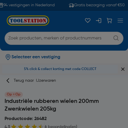
94 vestigingen in Nederland
Gratis bezorging vanaf €50
Selecteer een vestiging
5% click & collect korting met code COLLECT
Terug naar
IJzerwaren
Op = Op
Industriële rubberen wielen 200mm
Zwenkwielen 205kg
Productcode: 26482
4.5
6 beoordeling(en)