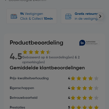
94
Vestigingen
Gratis retourneren
Click & Collect
10min
in de vestigingen
Productbeoordeling
4.5
Gebaseerd op 6 beoordeling(en) & 2
opmerking(en)
Gemiddelde klantbeoordelingen
Prijs-kwaliteitverhouding
4
Eigenschappen
4
Betrouwbaarheid
4
Prestaties
5