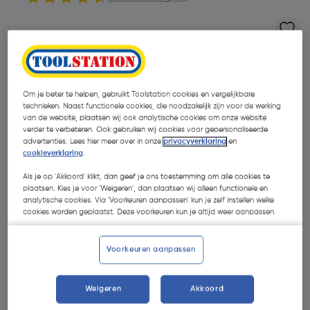
Om je beter te helpen, gebruikt Toolstation cookies en vergelijkbare
technieken. Naast functionele cookies, die noodzakelijk zijn voor de werking
van de website, plaatsen wij ook analytische cookies om onze website
verder te verbeteren. Ook gebruiken wij cookies voor gepersonaliseerde
advertenties. Lees hier meer over in onze
privacyverklaring
en
cookieverklaring
.
Als je op 'Akkoord' klikt, dan geef je ons toestemming om alle cookies te
plaatsen. Kies je voor 'Weigeren', dan plaatsen wij alleen functionele en
analytische cookies. Via 'Voorkeuren aanpassen' kun je zelf instellen welke
cookies worden geplaatst. Deze voorkeuren kun je altijd weer aanpassen.
Voorkeuren aanpassen
€ 7,56
| Excl. btw € 6,25
Weigeren
Akkoord
Kies productvariant
(1)