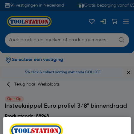
94 vestigingen in Nederland
Gratis bezorging vanaf €5
Selecteer een vestiging
5% click & collect korting met code COLLECT
Terug naar
Werkplaats
Op = Op
Insteeknippel Euro profiel 3/8" binnendraad
Productcode: 88948
5
2 beoordeling(en)