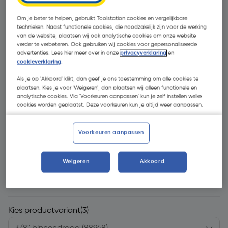
Om je beter te helpen, gebruikt Toolstation cookies en vergelijkbare
technieken. Naast functionele cookies, die noodzakelijk zijn voor de werking
van de website, plaatsen wij ook analytische cookies om onze website
verder te verbeteren. Ook gebruiken wij cookies voor gepersonaliseerde
advertenties. Lees hier meer over in onze
privacyverklaring
en
cookieverklaring
.
Als je op 'Akkoord' klikt, dan geef je ons toestemming om alle cookies te
plaatsen. Kies je voor 'Weigeren', dan plaatsen wij alleen functionele en
analytische cookies. Via 'Voorkeuren aanpassen' kun je zelf instellen welke
cookies worden geplaatst. Deze voorkeuren kun je altijd weer aanpassen.
Voorkeuren aanpassen
Weigeren
Akkoord
€ 1,21
| Excl. btw € 1,00
Kies productvariant
(3)