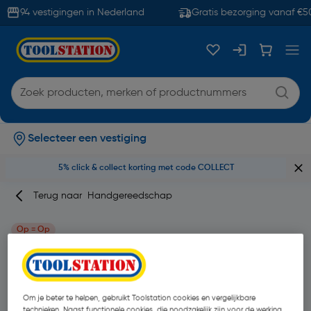
94 vestigingen in Nederland
Gratis bezorging vanaf €50
Selecteer een vestiging
5% click & collect korting met code COLLECT
Terug naar
Handgereedschap
Op = Op
Irwin Quick-Grip klemsteun
Merk
Irwin
Productcode: 71838
Om je beter te helpen, gebruikt Toolstation cookies en vergelijkbare
technieken. Naast functionele cookies, die noodzakelijk zijn voor de werking