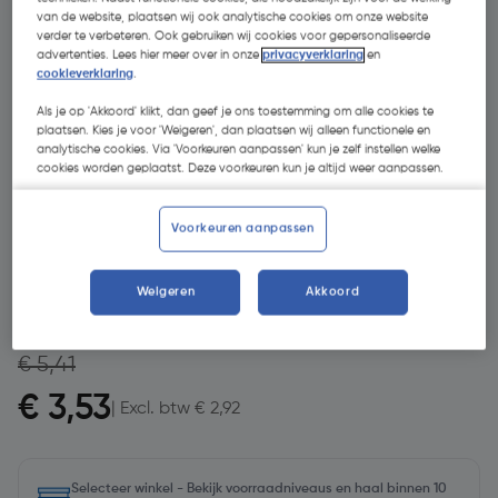
van de website, plaatsen wij ook analytische cookies om onze website
verder te verbeteren. Ook gebruiken wij cookies voor gepersonaliseerde
advertenties. Lees hier meer over in onze
privacyverklaring
en
cookieverklaring
.
Als je op 'Akkoord' klikt, dan geef je ons toestemming om alle cookies te
plaatsen. Kies je voor 'Weigeren', dan plaatsen wij alleen functionele en
analytische cookies. Via 'Voorkeuren aanpassen' kun je zelf instellen welke
cookies worden geplaatst. Deze voorkeuren kun je altijd weer aanpassen.
- 35 %
Voorkeuren aanpassen
Weigeren
Akkoord
€ 5,41
€ 3,53
| Excl. btw € 2,92
Selecteer winkel - Bekijk voorraadniveaus en haal binnen 10