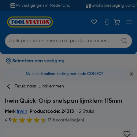
94 vestigingen in Nederland
Gratis bezorging vanaf 
Selecteer een vestiging
5% click & collect korting met code COLLECT
Terug naar
Lijmklemmen
Irwin Quick-Grip snelspan lijmklem 115mm
Merk
Irwin
Productcode: 24313
| 2 Stuks
4.5
13 beoordeling(en)