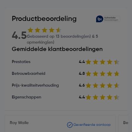
Productbeoordeling
4.5
Gebaseerd op 13 beoordeling(en) & 5
opmerking(en)
Gemiddelde klantbeoordelingen
Prestaties
4.4
Betrouwbaarheid
4.8
Prijs-kwaliteitverhouding
4.6
Eigenschappen
4.4
Roy Walle
Ben
Geverifieerde aankoop