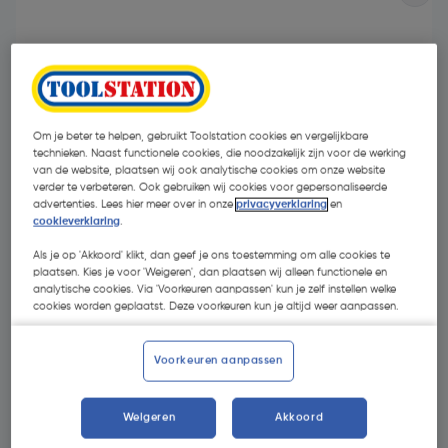
Om je beter te helpen, gebruikt Toolstation cookies en vergelijkbare
technieken. Naast functionele cookies, die noodzakelijk zijn voor de werking
van de website, plaatsen wij ook analytische cookies om onze website
verder te verbeteren. Ook gebruiken wij cookies voor gepersonaliseerde
advertenties. Lees hier meer over in onze
privacyverklaring
en
cookieverklaring
.
Als je op 'Akkoord' klikt, dan geef je ons toestemming om alle cookies te
plaatsen. Kies je voor 'Weigeren', dan plaatsen wij alleen functionele en
analytische cookies. Via 'Voorkeuren aanpassen' kun je zelf instellen welke
cookies worden geplaatst. Deze voorkeuren kun je altijd weer aanpassen.
€ 13,45
| Excl. btw € 11,12
Voorkeuren aanpassen
Selecteer winkel - Bekijk voorraadniveaus en haal binnen 10
minuten op
Weigeren
Akkoord
Selecteer vestiging