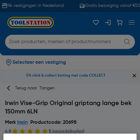
94 vestigingen in Nederland
Gratis bezorging vanaf €50
Selecteer een vestiging
5% click & collect korting met code COLLECT
Terug naar
Tangen
Irwin Vise-Grip Original griptang lange bek
150mm 6LN
Merk
Irwin
Productcode: 20698
4.8
5 beoordeling(en)