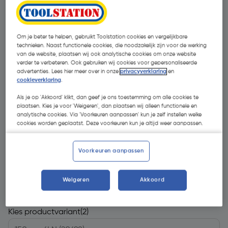
Om je beter te helpen, gebruikt Toolstation cookies en vergelijkbare
technieken. Naast functionele cookies, die noodzakelijk zijn voor de werking
van de website, plaatsen wij ook analytische cookies om onze website
verder te verbeteren. Ook gebruiken wij cookies voor gepersonaliseerde
advertenties. Lees hier meer over in onze
privacyverklaring
en
cookieverklaring
.
Als je op 'Akkoord' klikt, dan geef je ons toestemming om alle cookies te
plaatsen. Kies je voor 'Weigeren', dan plaatsen wij alleen functionele en
analytische cookies. Via 'Voorkeuren aanpassen' kun je zelf instellen welke
cookies worden geplaatst. Deze voorkeuren kun je altijd weer aanpassen.
Voorkeuren aanpassen
€ 24,29
| Excl. btw € 20,07
Weigeren
Akkoord
Kies productvariant
(2)