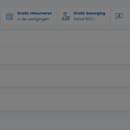
Gratis retourneren
Gratis bezorging
in de vestigingen
Vanaf €50,-