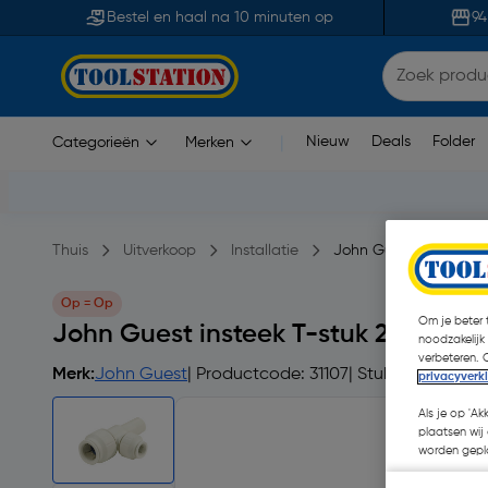
Bestel en haal na 10 minuten op
94
Nieuw
Deals
Folder
Categorieën
Merken
|
Thuis
Uitverkoop
Installatie
John Guest insteek T-
Op = Op
Om je beter t
John Guest insteek T-stuk 22x22x1
noodzakelijk
verbeteren. 
Merk:
John Guest
| Productcode: 31107
| Stuk
privacyverk
Als je op 'Ak
plaatsen wij 
worden gepla