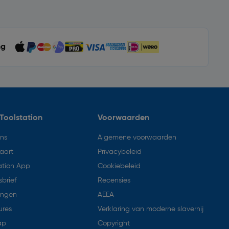
ng
Toolstation
Voorwaarden
ons
Algemene voorwaarden
aart
Privacybeleid
ation App
Cookiebeleid
brief
Recensies
ingen
AEEA
ures
Verklaring van moderne slavernij
ap
Copyright