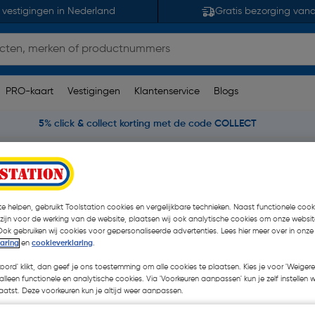
 vestigingen in Nederland
Gratis bezorging van
PRO-kaart
Vestigingen
Klantenservice
Blogs
5% click & collect korting met de code COLLECT
stuk
e helpen, gebruikt Toolstation cookies en vergelijkbare technieken. Naast functionele cooki
0mm
 zijn voor de werking van de website, plaatsen wij ook analytische cookies om onze websit
Ook gebruiken wij cookies voor gepersonaliseerde advertenties. Lees hier meer over in onze
laring
en
cookieverklaring
.
€ 1,32
koord' klikt, dan geef je ons toestemming om alle cookies te plaatsen. Kies je voor 'Weigere
alleen functionele en analytische cookies. Via 'Voorkeuren aanpassen' kun je zelf instellen 
€ 1,06
atst. Deze voorkeuren kun je altijd weer aanpassen.
| Excl. btw € 0,88