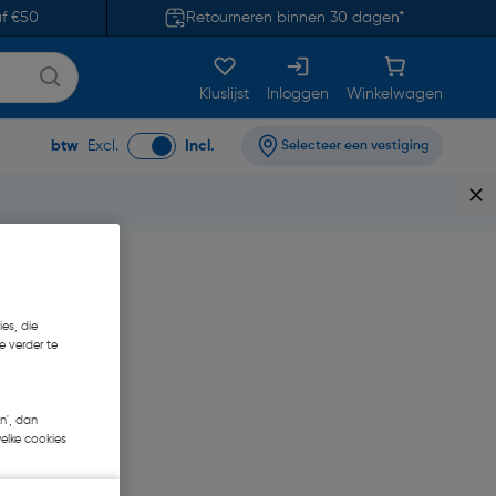
af €50
Retourneren binnen 30 dagen*
Kluslijst
Inloggen
Winkelwagen
btw
Excl.
Incl.
Selecteer een vestiging
es, die
e verder te
n', dan
welke cookies