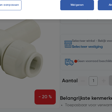
en aanpassen
Weigeren
A
Kies productvariant
(2)
Selecteer winkel - Bekijk v
Selecteer vestiging
Geen voorraad beschik
Aantal
- 20 %
Belangrijkste kenmerk
Toepasbaar voor verwarmi