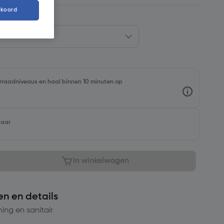
kkoord
oorraadniveaus en haal binnen 10 minuten op
baar
In winkelwagen
en en details
ng en sanitair