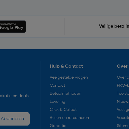
OWNLOAD VIA
Veilige betali
Google Play
Hulp & Contact
Over 
Veelgestelde vragen
Over 
Contact
PRO-k
Betaalmethoden
Toolst
iratie en deals.
Levering
Nieuws
Click & Collect
Vestig
Ruilen en retourneren
Vacat
Abonneren
Garantie
Sitem