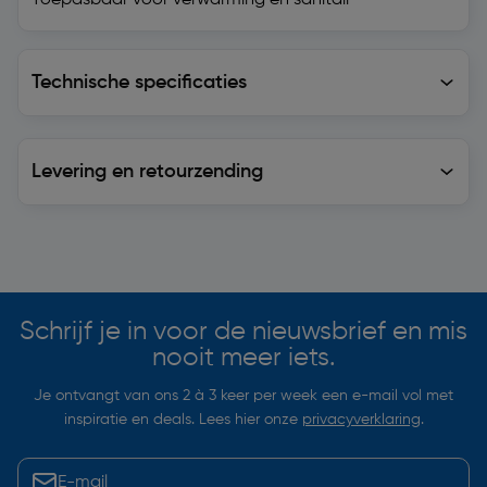
Toepasbaar voor verwarming en sanitair
Technische specificaties
Technische specificaties
Levering en retourzending
Levering en retourzending
Soortgelijke artikelen
Schrijf je in voor de nieuwsbrief en mis
nooit meer iets.
Je ontvangt van ons 2 à 3 keer per week een e-mail vol met
inspiratie en deals. Lees hier onze
privacyverklaring
.