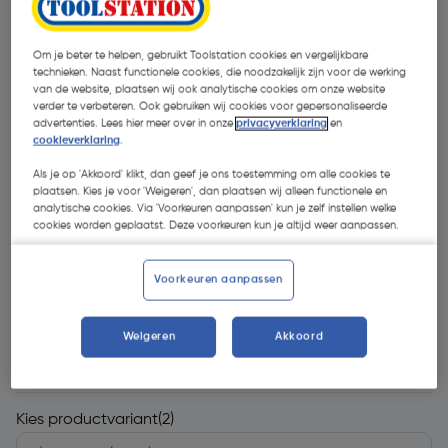
Om je beter te helpen, gebruikt Toolstation cookies en vergelijkbare
technieken. Naast functionele cookies, die noodzakelijk zijn voor de werking
van de website, plaatsen wij ook analytische cookies om onze website
verder te verbeteren. Ook gebruiken wij cookies voor gepersonaliseerde
advertenties. Lees hier meer over in onze
privacyverklaring
en
cookieverklaring
.
- 24 %
Als je op 'Akkoord' klikt, dan geef je ons toestemming om alle cookies te
plaatsen. Kies je voor 'Weigeren', dan plaatsen wij alleen functionele en
analytische cookies. Via 'Voorkeuren aanpassen' kun je zelf instellen welke
cookies worden geplaatst. Deze voorkeuren kun je altijd weer aanpassen.
Voorkeuren aanpassen
€ 8,95
Weigeren
Akkoord
€ 6,81
| Excl. btw € 5,63
Kies productvariant
(2)