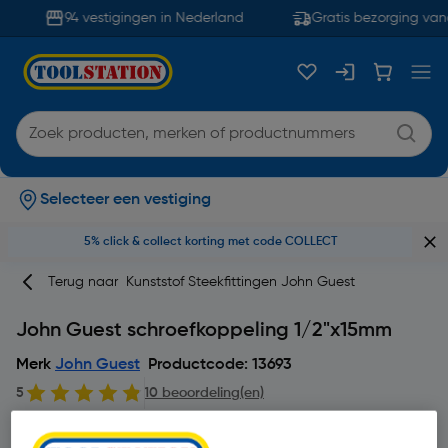
94 vestigingen in Nederland
Gratis bezorging van
Selecteer een vestiging
5% click & collect korting met code COLLECT
Terug naar
Kunststof Steekfittingen John Guest
John Guest schroefkoppeling 1/2"x15mm
Merk
John Guest
Productcode: 13693
5
10 beoordeling(en)