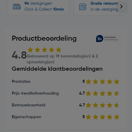
94
Vestigingen
Gratis retourneren
Click & Collect
10min
in de vestigingen
Productbeoordeling
4.8
Gebaseerd op 19 beoordeling(en) & 2
opmerking(en)
Gemiddelde klantbeoordelingen
Prestaties
5
Prijs-kwaliteitverhouding
4.7
Betrouwbaarheid
4.7
Eigenschappen
5