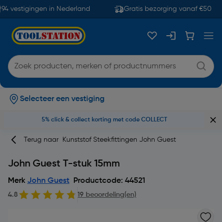
94 vestigingen in Nederland
Gratis bezorging vanaf €50
Selecteer een vestiging
5% click & collect korting met code COLLECT
Terug naar
Kunststof Steekfittingen John Guest
John Guest T-stuk 15mm
Merk
John Guest
Productcode: 44521
4.8
19 beoordeling(en)