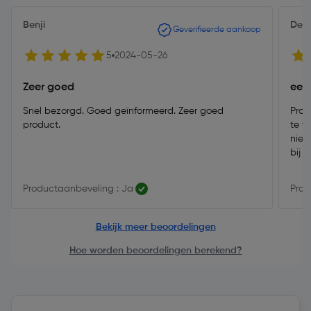
Benji
Dext
Geverifieerde aankoop
5
2024-05-26
Zeer goed
eenv
Snel bezorgd. Goed geïnformeerd. Zeer goed
Prod
product.
te v
niet
bij T
Productaanbeveling : Ja
Prod
Bekijk meer beoordelingen
Hoe worden beoordelingen berekend?