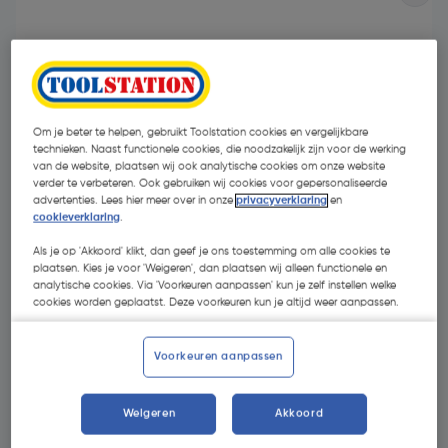
Om je beter te helpen, gebruikt Toolstation cookies en vergelijkbare
technieken. Naast functionele cookies, die noodzakelijk zijn voor de werking
van de website, plaatsen wij ook analytische cookies om onze website
- 63 %
verder te verbeteren. Ook gebruiken wij cookies voor gepersonaliseerde
advertenties. Lees hier meer over in onze
privacyverklaring
en
cookieverklaring
.
Als je op 'Akkoord' klikt, dan geef je ons toestemming om alle cookies te
plaatsen. Kies je voor 'Weigeren', dan plaatsen wij alleen functionele en
analytische cookies. Via 'Voorkeuren aanpassen' kun je zelf instellen welke
cookies worden geplaatst. Deze voorkeuren kun je altijd weer aanpassen.
€ 7,55
€ 2,80
| Excl. btw € 2,31
Voorkeuren aanpassen
Weigeren
Akkoord
Kies productvariant
(3)