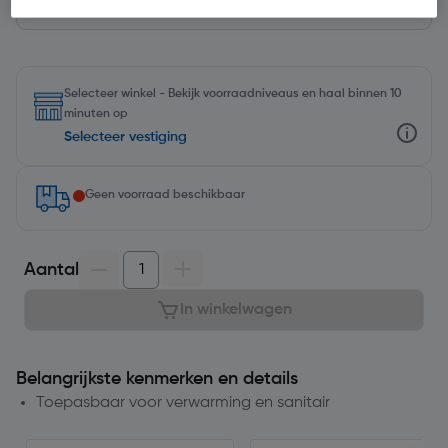
Selecteer winkel - Bekijk voorraadniveaus en haal binnen 10
minuten op
Selecteer vestiging
Geen voorraad beschikbaar
Aantal
In winkelwagen
Belangrijkste kenmerken en details
Toepasbaar voor verwarming en sanitair