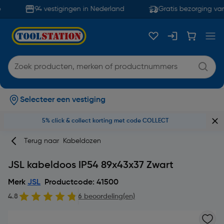
94 vestigingen in Nederland
Gratis bezorging van
Selecteer een vestiging
5% click & collect korting met code COLLECT
Terug naar
Kabeldozen
JSL kabeldoos IP54 89x43x37 Zwart
Merk
JSL
Productcode: 41500
4.8
6 beoordeling(en)