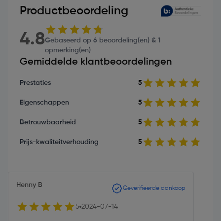
Productbeoordeling
4.8
Gebaseerd op 6 beoordeling(en) & 1
opmerking(en)
Gemiddelde klantbeoordelingen
Prestaties
5
Eigenschappen
5
Betrouwbaarheid
5
Prijs-kwaliteitverhouding
5
Henny B
Geverifieerde aankoop
5
2024-07-14