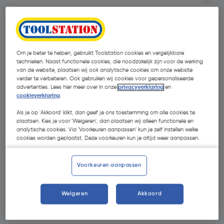
Om je beter te helpen, gebruikt Toolstation cookies en vergelijkbare
technieken. Naast functionele cookies, die noodzakelijk zijn voor de werking
van de website, plaatsen wij ook analytische cookies om onze website
verder te verbeteren. Ook gebruiken wij cookies voor gepersonaliseerde
advertenties. Lees hier meer over in onze
privacyverklaring
en
cookieverklaring
.
Als je op 'Akkoord' klikt, dan geef je ons toestemming om alle cookies te
plaatsen. Kies je voor 'Weigeren', dan plaatsen wij alleen functionele en
analytische cookies. Via 'Voorkeuren aanpassen' kun je zelf instellen welke
cookies worden geplaatst. Deze voorkeuren kun je altijd weer aanpassen.
€ 1,29
| Excl. btw € 1,07
Voorkeuren aanpassen
Weigeren
Akkoord
Kies productvariant
(1)