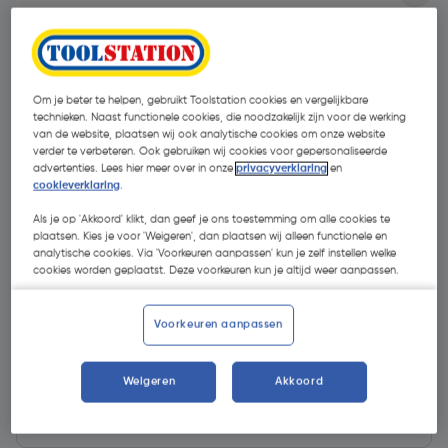
Om je beter te helpen, gebruikt Toolstation cookies en vergelijkbare
technieken. Naast functionele cookies, die noodzakelijk zijn voor de werking
van de website, plaatsen wij ook analytische cookies om onze website
verder te verbeteren. Ook gebruiken wij cookies voor gepersonaliseerde
advertenties. Lees hier meer over in onze
privacyverklaring
en
cookieverklaring
.
Als je op 'Akkoord' klikt, dan geef je ons toestemming om alle cookies te
plaatsen. Kies je voor 'Weigeren', dan plaatsen wij alleen functionele en
analytische cookies. Via 'Voorkeuren aanpassen' kun je zelf instellen welke
cookies worden geplaatst. Deze voorkeuren kun je altijd weer aanpassen.
€ 0,99
| Excl. btw € 0,82
Voorkeuren aanpassen
Weigeren
Akkoord
Kies productvariant
(1)