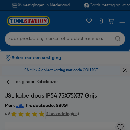
94 vestigingen in Nederland
Gratis bezorging vana
Selecteer een vestiging
5% click & collect korting met code COLLECT
Terug naar
Kabeldozen
JSL kabeldoos IP54 75X75X37 Grijs
Merk
JSL
Productcode: 88969
4.8
11 beoordeling(en)