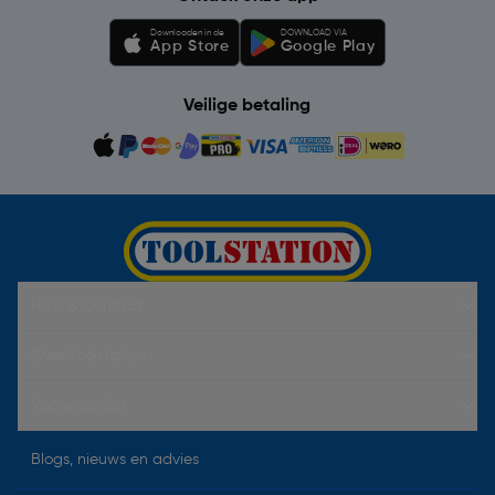
Downloaden in de
DOWNLOAD VIA
App Store
Google Play
Veilige betaling
Hulp & Contact
Over Toolstation
Voorwaarden
Blogs, nieuws en advies