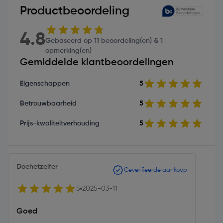
Productbeoordeling
4.8
Gebaseerd op 11 beoordeling(en) & 1
opmerking(en)
Gemiddelde klantbeoordelingen
Eigenschappen
5
Betrouwbaarheid
5
Prijs-kwaliteitverhouding
5
Doehetzelfer
Geverifieerde aankoop
5
2025-03-11
Goed