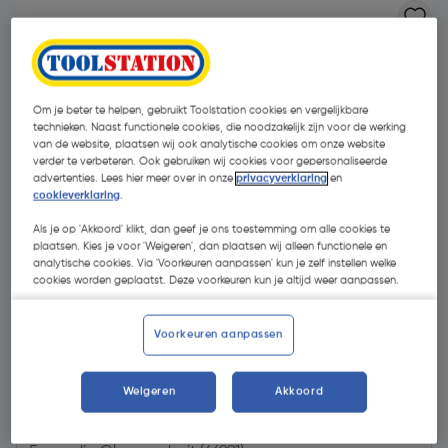
Om je beter te helpen, gebruikt Toolstation cookies en vergelijkbare
technieken. Naast functionele cookies, die noodzakelijk zijn voor de werking
van de website, plaatsen wij ook analytische cookies om onze website
verder te verbeteren. Ook gebruiken wij cookies voor gepersonaliseerde
advertenties. Lees hier meer over in onze
privacyverklaring
en
cookieverklaring
.
Als je op 'Akkoord' klikt, dan geef je ons toestemming om alle cookies te
plaatsen. Kies je voor 'Weigeren', dan plaatsen wij alleen functionele en
analytische cookies. Via 'Voorkeuren aanpassen' kun je zelf instellen welke
cookies worden geplaatst. Deze voorkeuren kun je altijd weer aanpassen.
Voorkeuren aanpassen
€ 24,00
| Excl. btw € 19,83
Weigeren
Akkoord
Kies productvariant
(4)