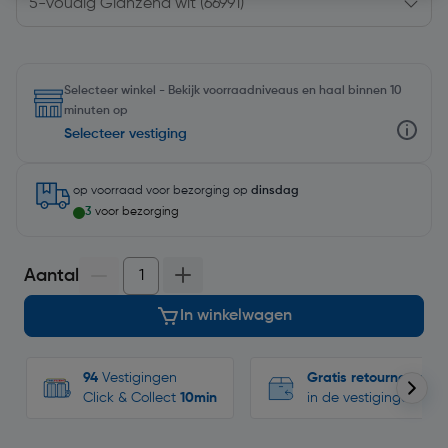
Selecteer winkel - Bekijk voorraadniveaus en haal binnen 10
minuten op
Selecteer vestiging
op voorraad
voor bezorging op
dinsdag
3
voor bezorging
Aantal
In winkelwagen
94
Vestigingen
Gratis retourneren
Click & Collect
10min
in de vestigingen