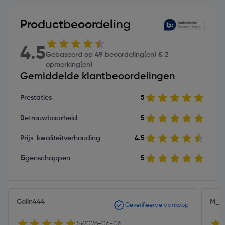
Productbeoordeling
4.5
Gebaseerd op 49 beoordeling(en) & 2
opmerking(en)
Gemiddelde klantbeoordelingen
Prestaties
5
Betrouwbaarheid
5
Prijs-kwaliteitverhouding
4.5
Eigenschappen
5
Colin444
M_7
Geverifieerde aankoop
5
2026-06-06