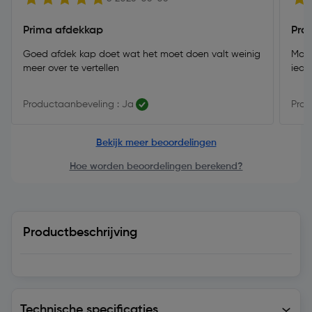
Prima afdekkap
Pra
Goed afdek kap doet wat het moet doen valt weinig
Mooi
meer over te vertellen
iede
Productaanbeveling : Ja
Prod
Bekijk meer beoordelingen
Hoe worden beoordelingen berekend?
Productbeschrijving
Technische specificaties
Technische specificaties