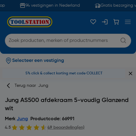
op
94 vestigingen in Nederland
Gratis bezorging v
Selecteer een vestiging
5% click & collect korting met code COLLECT
Terug naar
Jung
Jung AS500 afdekraam 5-voudig Glanzend
wit
Merk
Jung
Productcode: 66991
4.5
49 beoordeling(en)