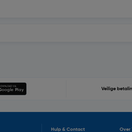
OWNLOAD VIA
Veilige betali
Google Play
Hulp & Contact
Over 