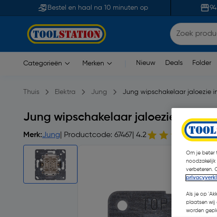
Bestel en haal na 10 minuten op
94
Nieuw
Deals
Folder
Categorieën
Merken
|
Thuis
Elektra
Jung
Jung wipschakelaar jaloezie 
Jung wipschakelaar jaloezie inbou
Merk:
Jung
| Productcode: 67467
| 4.2
6 o
Om je beter t
noodzakelijk
verbeteren. 
privacyverk
Als je op 'Ak
plaatsen wij 
worden gepla