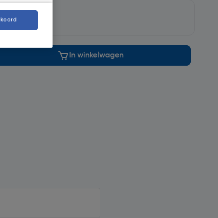
gd
.
kkoord
In winkelwagen