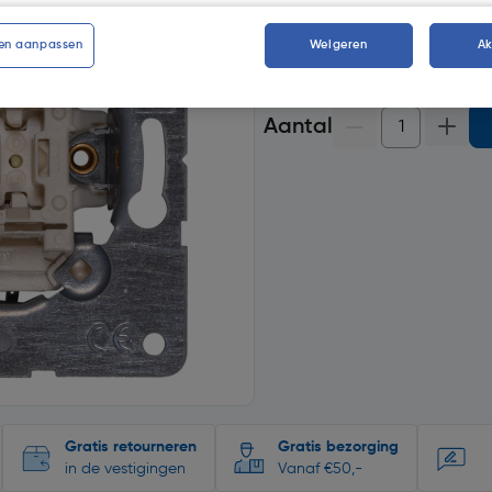
op voorraad.
Morgen bezor
en aanpassen
Weigeren
A
4
voor bezorging
Aantal
Gratis retourneren
Gratis bezorging
in de vestigingen
Vanaf €50,-