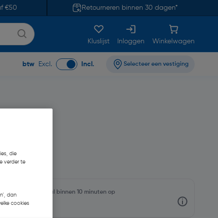
af €50
Retourneren binnen 30 dagen*
Kluslijst
Inloggen
Winkelwagen
btw
Excl.
Incl.
Selecteer een vestiging
es, die
e verder te
rraadniveaus en haal binnen 10 minuten op
n', dan
welke cookies