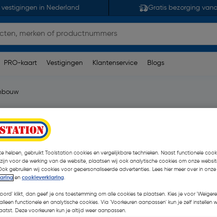
 vestigingen in Nederland
Gratis bezorging van
PRO-kaart
Vestigingen
Klantenservice
Blogs
inbouw
w
pmerking(en)
| Stuk
€ 26,11
e helpen, gebruikt Toolstation cookies en vergelijkbare technieken. Naast functionele cooki
| Excl. btw € 21,58
 zijn voor de werking van de website, plaatsen wij ook analytische cookies om onze websit
Ook gebruiken wij cookies voor gepersonaliseerde advertenties. Lees hier meer over in onze
laring
en
cookieverklaring
.
Selecteer winkel - Bekijk voo
koord' klikt, dan geef je ons toestemming om alle cookies te plaatsen. Kies je voor 'Weigere
Selecteer vestiging
alleen functionele en analytische cookies. Via 'Voorkeuren aanpassen' kun je zelf instellen 
atst. Deze voorkeuren kun je altijd weer aanpassen.