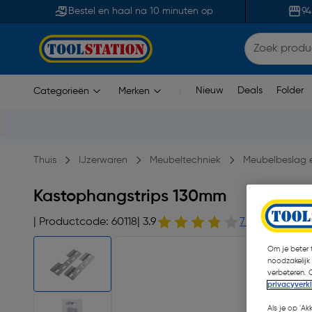
Bestel en haal na 10 minuten op
94
Nieuw
Deals
Folder
Categorieën
Merken
|
Thuis
IJzerwaren
Meubeltechniek
Meubelbeslag 
Kastophangstrips 130mm
| Productcode: 60118
| 3.9
7 opmerking(e
Om je beter t
noodzakelijk
verbeteren. 
privacyverk
Als je op 'Ak