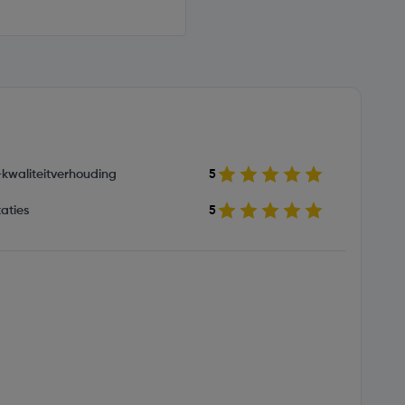
s-kwaliteitverhouding
5
aties
5