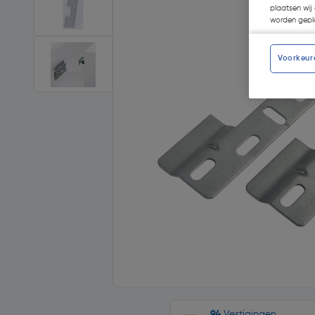
plaatsen wij 
worden gepla
Voorkeur
94
Vestigingen