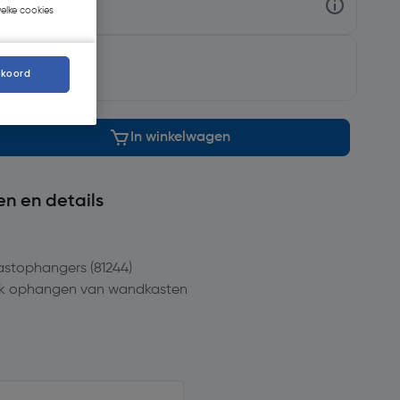
welke cookies
ng op
dinsdag
kkoord
In winkelwagen
en en details
kastophangers (81244)
ijk ophangen van wandkasten