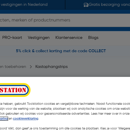
 vestigingen in Nederland
Gratis bezorging van
PRO-kaart
Vestigingen
Klantenservice
Blogs
5% click & collect korting met de code COLLECT
en toebehoren
Kastophangstrips
n)
| 2 Stuks
€ 2,29
e helpen, gebruikt Toolstation cookies en vergelijkbare technieken. Naast functionele cooki
| Excl. btw € 1,89
 zijn voor de werking van de website, plaatsen wij ook analytische cookies om onze websit
Ook gebruiken wij cookies voor gepersonaliseerde advertenties. Lees hier meer over in onze
laring
en
cookieverklaring
.
Selecteer winkel - Bekijk v
koord' klikt, dan geef je ons toestemming om alle cookies te plaatsen. Kies je voor 'Weigere