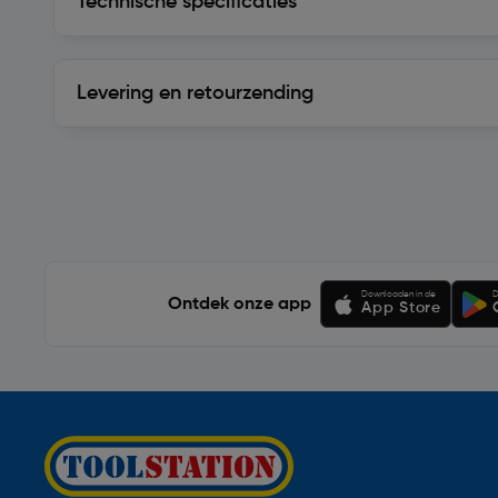
Technische specificaties
Levering en retourzending
Levering en retourzending
Soortgelijke artikelen
Downloaden in de
D
Ontdek onze app
App Store