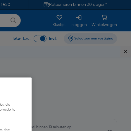
af €50
Retourneren binnen 30 dagen*
Kluslijst
Inloggen
Winkelwagen
btw
Excl.
Incl.
Selecteer een vestiging
es, die
e verder te
oorraadniveaus en haal binnen 10 minuten op
n', dan