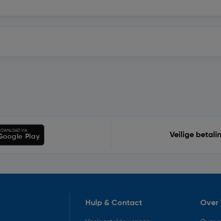
OWNLOAD VIA
Veilige betali
Google Play
Hulp & Contact
Over 