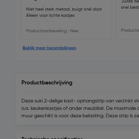
Juiste i
snel best
Niet heel sterk metaal, buigt snel door
Alleen voor lichte kastjes
Producta
Productaanbeveling : Nee
Bekijk meer beoordelingen
Productbeschrijving
Deze suki 2-delige kast- ophangstrip van verzinkt 
o.a. keukenkastjes of ander meubilair. De maximale 
muur geschikt is voor deze belasting. Deze strip is 
Technische specificaties