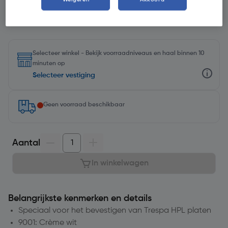
Selecteer winkel - Bekijk voorraadniveaus en haal binnen 10
minuten op
Selecteer vestiging
Geen voorraad beschikbaar
Aantal
In winkelwagen
Belangrijkste kenmerken en details
Speciaal voor het bevestigen van Trespa HPL platen
9001: Crème wit