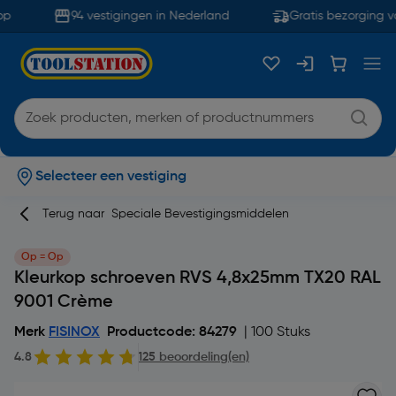
p
94 vestigingen in Nederland
Gratis bezorging va
Selecteer een vestiging
Terug naar
Speciale Bevestigingsmiddelen
Op = Op
Kleurkop schroeven RVS 4,8x25mm TX20 RAL
9001 Crème
Merk
FISINOX
Productcode: 84279
| 100 Stuks
4.8
125 beoordeling(en)