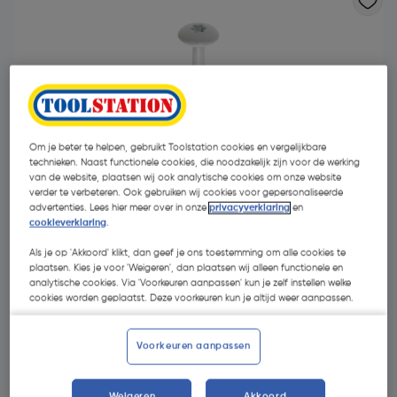
Om je beter te helpen, gebruikt Toolstation cookies en vergelijkbare
- 9 %
technieken. Naast functionele cookies, die noodzakelijk zijn voor de werking
van de website, plaatsen wij ook analytische cookies om onze website
verder te verbeteren. Ook gebruiken wij cookies voor gepersonaliseerde
advertenties. Lees hier meer over in onze
privacyverklaring
en
cookieverklaring
.
Als je op 'Akkoord' klikt, dan geef je ons toestemming om alle cookies te
plaatsen. Kies je voor 'Weigeren', dan plaatsen wij alleen functionele en
€ 15,74
analytische cookies. Via 'Voorkeuren aanpassen' kun je zelf instellen welke
cookies worden geplaatst. Deze voorkeuren kun je altijd weer aanpassen.
€ 14,31
| Excl. btw € 11,83
Voorkeuren aanpassen
Kies productvariant
(12)
Weigeren
Akkoord