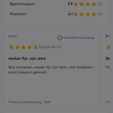
Eigenschappen
3.9
Prestaties
4.1
jamu
Eric
Geverifieerde aankoop
5
2026-08-03
werken fijn ,zijn sterk
Str
fijne schroeven, werken fijn ,zijn sterk, voor onderkant
plaat dakgoot gebruikt
Productaanbeveling : Nee
Prod