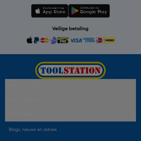
Downloaden in de
DOWNLOAD VIA
App Store
Google Play
Veilige betaling
Hulp & Contact
Over Toolstation
Voorwaarden
Blogs, nieuws en advies