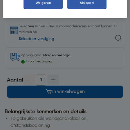
Weigeren
Akkoord
Selecteer winkel - Bekijk voorraadniveaus en haal binnen 10
minuten op
Selecteer vestiging
op voorraad.
Morgen bezorgd
.
8
voor bezorging
Aantal
In winkelwagen
Belangrijkste kenmerken en details
Te gebruiken als wandschakelaar en
afstandsbediening