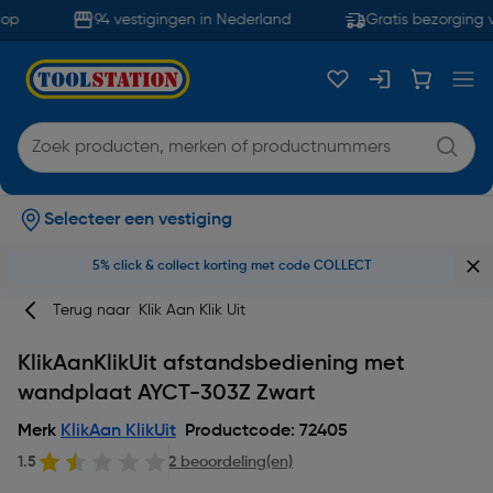
op
94 vestigingen in Nederland
Gratis bezorging v
Selecteer een vestiging
5% click & collect korting met code COLLECT
Terug naar
Klik Aan Klik Uit
KlikAanKlikUit afstandsbediening met
wandplaat AYCT-303Z Zwart
Merk
KlikAan KlikUit
Productcode: 72405
1.5
2 beoordeling(en)