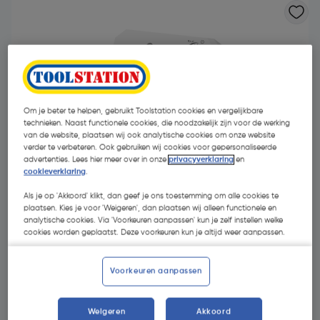
Om je beter te helpen, gebruikt Toolstation cookies en vergelijkbare
technieken. Naast functionele cookies, die noodzakelijk zijn voor de werking
van de website, plaatsen wij ook analytische cookies om onze website
verder te verbeteren. Ook gebruiken wij cookies voor gepersonaliseerde
advertenties. Lees hier meer over in onze
privacyverklaring
en
cookieverklaring
.
Als je op 'Akkoord' klikt, dan geef je ons toestemming om alle cookies te
plaatsen. Kies je voor 'Weigeren', dan plaatsen wij alleen functionele en
analytische cookies. Via 'Voorkeuren aanpassen' kun je zelf instellen welke
cookies worden geplaatst. Deze voorkeuren kun je altijd weer aanpassen.
€ 20,95
| Excl. btw € 17,31
Voorkeuren aanpassen
Selecteer winkel - Bekijk voorraadniveaus en haal binnen 10
Weigeren
Akkoord
minuten op