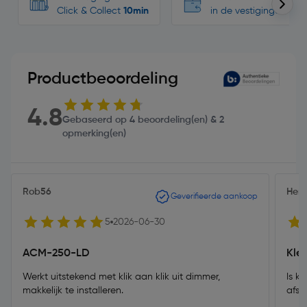
Click & Collect
10min
in de vestigingen
Productbeoordeling
4.8
Gebaseerd op 4 beoordeling(en) & 2
opmerking(en)
Rob56
Henk
Geverifieerde aankoop
5
2026-06-30
ACM-250-LD
Kle
Werkt uitstekend met klik aan klik uit dimmer,
Is k
makkelijk te installeren.
afst