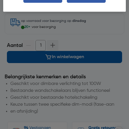
Selecteer vestiging
op voorraad
voor bezorging op
dinsdag
20+
voor bezorging
Aantal
In winkelwagen
Belangrijkste kenmerken en details
Geschikt voor dimbare verlichting tot 100W
Bestaande wandschakelaars blijven functioneel
Geschikt voor bestaande hotelschakeling
Keuze tussen twee specifieke dim-modi (fase-aan
en afsnijding)
94
Vestigingen
Gratis retourneren