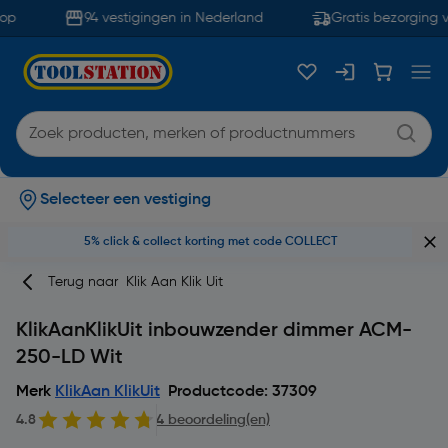
op
94 vestigingen in Nederland
Gratis bezorging v
Selecteer een vestiging
5% click & collect korting met code COLLECT
Terug naar
Klik Aan Klik Uit
KlikAanKlikUit inbouwzender dimmer ACM-
250-LD Wit
Merk
KlikAan KlikUit
Productcode: 37309
4.8
4 beoordeling(en)