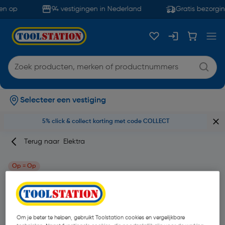
en op
94 vestigingen in Nederland
Gratis bezorgin
Selecteer een vestiging
5% click & collect korting met code COLLECT
Terug naar
Elektra
Op = Op
Kopp Athenis centraalplaat radio/tv/sat
Glanzend wit
Merk
Kopp
Productcode: 58328
Om je beter te helpen, gebruikt Toolstation cookies en vergelijkbare