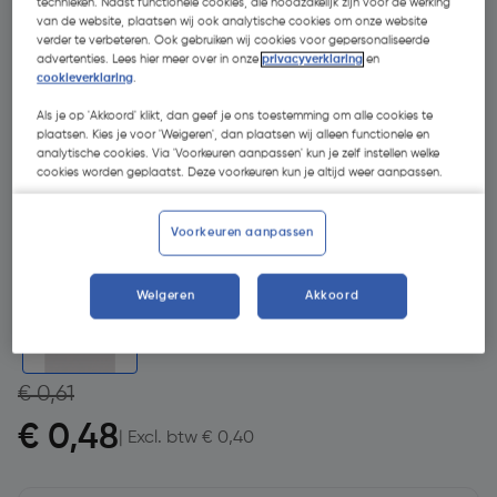
technieken. Naast functionele cookies, die noodzakelijk zijn voor de werking
van de website, plaatsen wij ook analytische cookies om onze website
verder te verbeteren. Ook gebruiken wij cookies voor gepersonaliseerde
advertenties. Lees hier meer over in onze
privacyverklaring
en
cookieverklaring
.
Als je op 'Akkoord' klikt, dan geef je ons toestemming om alle cookies te
plaatsen. Kies je voor 'Weigeren', dan plaatsen wij alleen functionele en
analytische cookies. Via 'Voorkeuren aanpassen' kun je zelf instellen welke
cookies worden geplaatst. Deze voorkeuren kun je altijd weer aanpassen.
Voorkeuren aanpassen
- 21 %
Weigeren
Akkoord
€ 0,61
€ 0,48
| Excl. btw € 0,40